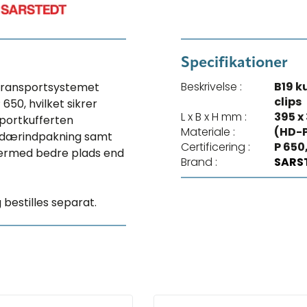
Specifikationer
Beskrivelse :
B19 k
. Transportsystemet
clips
650, hvilket sikrer
L x B x H mm :
395 x
sportkufferten
Materiale :
(HD-
undærindpakning samt
Certificering :
P 650
 dermed bedre plads end
Brand :
SARS
bestilles separat.