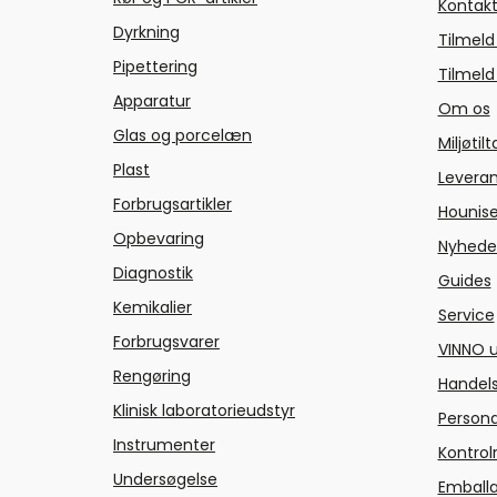
Kontakt
Dyrkning
Tilmeld
Pipettering
Tilmeld
Apparatur
Om os
Glas og porcelæn
Miljøtil
Plast
Levera
Forbrugsartikler
Hounise
Opbevaring
Nyhede
Diagnostik
Guides
Kemikalier
Service
Forbrugsvarer
VINNO u
Rengøring
Handels
Klinisk laboratorieudstyr
Persond
Instrumenter
Kontrol
Undersøgelse
Emballa