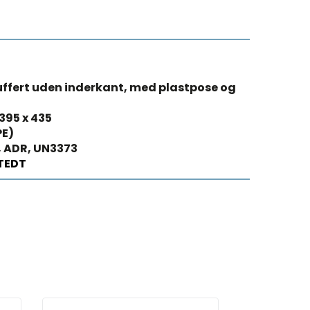
uffert uden inderkant, med plastpose og
 395 x 435
PE)
, ADR, UN3373
TEDT