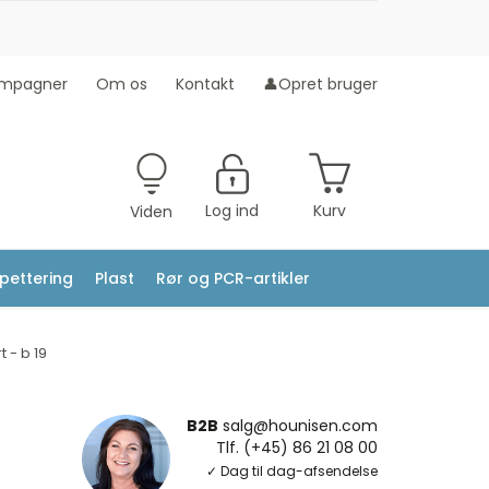
mpagner
Om os
Kontakt
👤Opret bruger
Log ind
Kurv
Viden
ipettering
Plast
Rør og PCR-artikler
t - b 19
B2B
salg@hounisen.com
Tlf. (+45) 86 21 08 00
✓ Dag til dag-afsendelse