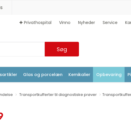
s
✚ Privathospital
Vinno
Nyheder
Service
Ka
Søg
artikler
Glas og porcelæn
Kemikalier
Opbevaring
P
ndelse
Transportkufferter til diagnostiske prøver
Transportkuffer
9