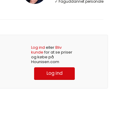
✓ Faguddannet personale
Log ind
eller
Bliv
kunde
for at se priser
og købe på
Hounisen.com
Log ind