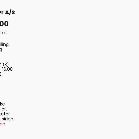
r A/S
 00
com
lling
g
nisk)
-16.00
0
ske
ler,
teter
 siden
en.