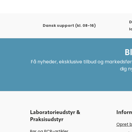
D
Dansk support (kl. 08-16)
l
B
Få nyheder, eksklusive tilbud og markedsføri
dig n
Laboratorieudstyr &
Infor
Praksisudstyr
Opret b
Rør og PCR-artikler