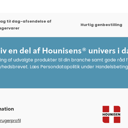
ag til dag-afsendelse af
Hurtig genbestilling
agervarer
liv en del af Hounisens® univers i d
ng af udvalgte produkter til din branche samt gode råd fr
yhedsbrevet. Læs Persondatapolitik under Handelsbeting
mation
rugerprofil