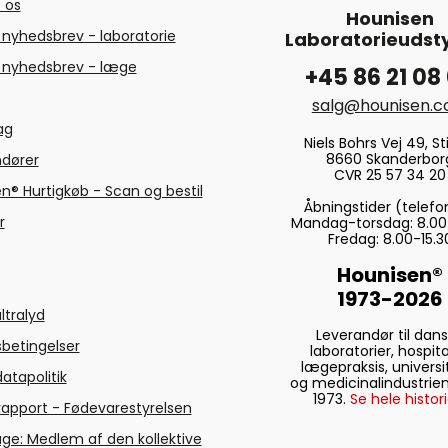
 os
Hounisen
 nyhedsbrev - laboratorie
Laboratorieudsty
 nyhedsbrev - læge
+45 86 21 08
salg@hounisen.
tag
Niels Bohrs Vej 49, Sti
8660 Skanderbor
ndører
CVR 25 57 34 20
n® Hurtigkøb - Scan og bestil
Åbningstider (telefo
r
Mandag-torsdag: 8.00
Fredag: 8.00-15.3
Hounisen®
1973-2026
ltralyd
Leverandør til dan
betingelser
laboratorier, hospita
lægepraksis, universi
atapolitik
og medicinalindustrien
1973.
Se hele histori
rapport - Fødevarestyrelsen
ge: Medlem af den kollektive