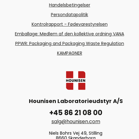
Handelsbetingelser
Persondatapolitik
Kontrolrapport - Fødevarestyrelsen
Emballage: Medlem af den kollektive ordning VANA
PPWR: Packaging and Packaging Waste Regulation
KAMPAGNER
Hounisen Laboratorieudstyr A/S
+45 86 21 08 00
salg@hounisen.com
Niels Bohrs Vej 49, Stilling
8660 Skanderborg