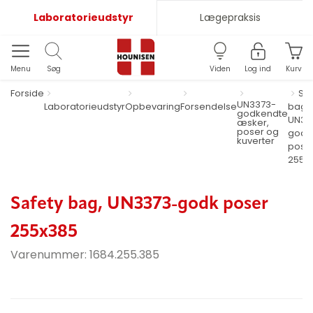
Laboratorieudstyr
Lægepraksis
Menu
Søg
Viden
Log ind
Kurv
Forside
Saf
UN3373-
Laboratorieudstyr
Opbevaring
Forsendelse
bag,
godkendte
UN33
æsker,
poser og
godk
kuverter
pose
255x
Safety bag, UN3373-godk poser
255x385
Varenummer:
1684.255.385