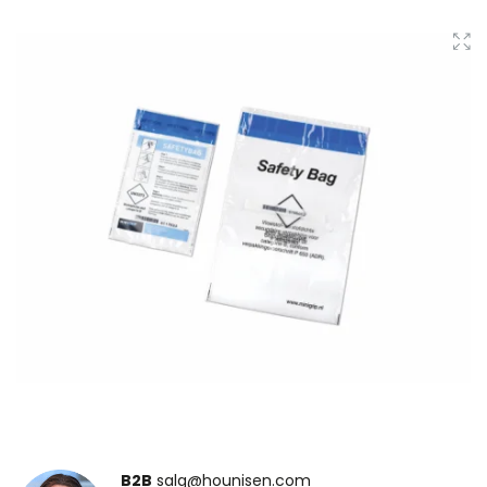
B2B
salg@hounisen.com