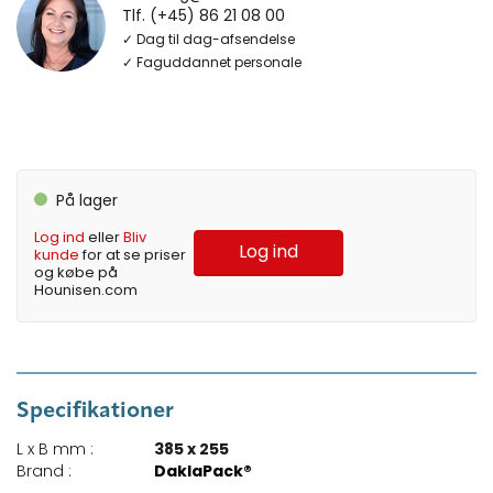
Tlf. (+45) 86 21 08 00
✓ Dag til dag-afsendelse
✓ Faguddannet personale
På lager
Log ind
eller
Bliv
Log ind
kunde
for at se priser
og købe på
Hounisen.com
Specifikationer
L x B mm :
385 x 255
Brand :
DaklaPack®