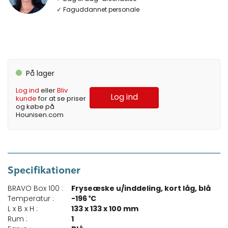
✓ Faguddannet personale
På lager
Log ind
eller
Bliv
Log ind
kunde
for at se priser
og købe på
Hounisen.com
Specifikationer
BRAVO Box 100 :
Fryseæske u/inddeling, kort låg, blå
Temperatur :
-196 ᵒC
L x B x H :
133 x 133 x 100 mm
Rum :
1