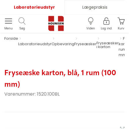
Laboratorieudstyr
Lægepraksis
Menu
Søg
Viden
Log ind
Kurv
Forside
Fr
Fryseæsker
Laboratorieudstyr
Opbevaring
Fryseæsker
karton
i karton
rum (
mm)
Fryseæske karton, blå, 1 rum (100
mm)
Varenummer:
1520.100BL