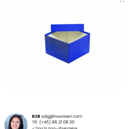
B2B
salg@hounisen.com
Tlf. (+45) 86 21 08 00
✓ Dag til dag-afsendelse