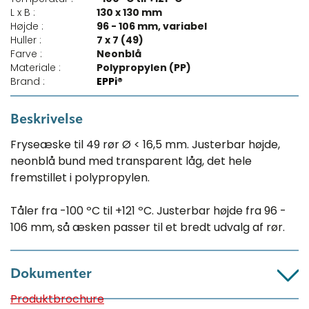
L x B :
130 x 130 mm
Højde :
96 - 106 mm, variabel
Huller :
7 x 7 (49)
Farve :
Neonblå
Materiale :
Polypropylen (PP)
Brand :
EPPi®
Beskrivelse
Fryseæske til 49 rør Ø < 16,5 mm. Justerbar højde,
neonblå bund med transparent låg, det hele
fremstillet i polypropylen.
Tåler fra -100 ºC til +121 ºC. Justerbar højde fra 96 -
106 mm, så æsken passer til et bredt udvalg af rør.
Dokumenter
Produktbrochure