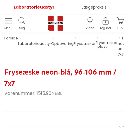
Laboratorieudstyr
Lægepraksis
Menu
Søg
Viden
Log ind
Kurv
Forside
Fr
Fryseæsker
Laboratorieudstyr
Opbevaring
Fryseæsker
neon
i plast
96-1
7x7
Fryseæske neon-blå, 96-106 mm /
7x7
Varenummer:
1515.96NEBL