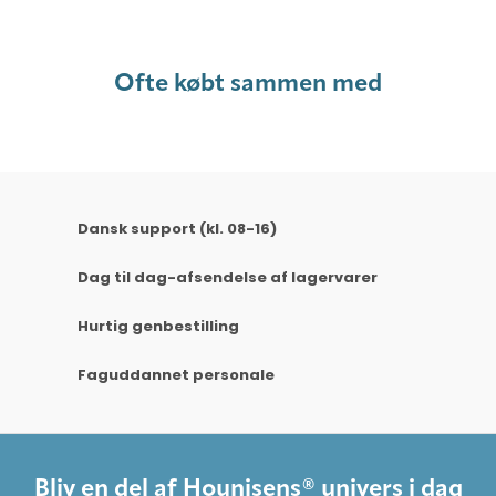
Ofte købt sammen med
Dansk support (kl. 08-16)
Dag til dag-afsendelse af lagervarer
Hurtig genbestilling
Faguddannet personale
Bliv en del af Hounisens® univers i dag