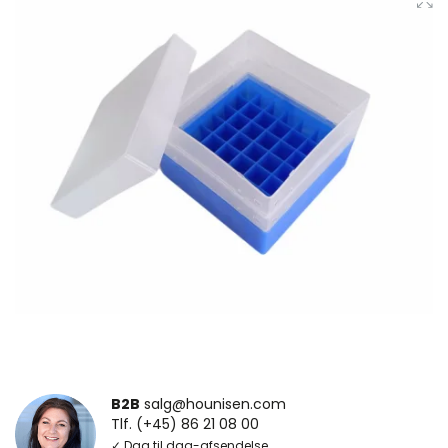
B2B
salg@hounisen.com
Tlf. (+45) 86 21 08 00
✓ Dag til dag-afsendelse