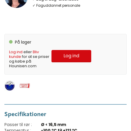
✓ Faguddannet personale
På lager
Log ind
eller
Bliv
Log ind
kunde
for at se priser
og købe på
Hounisen.com
Specifikationer
Passer til rør :
Ø < 16,5 mm
Temperatur :
-100 ºC til +121 ºC