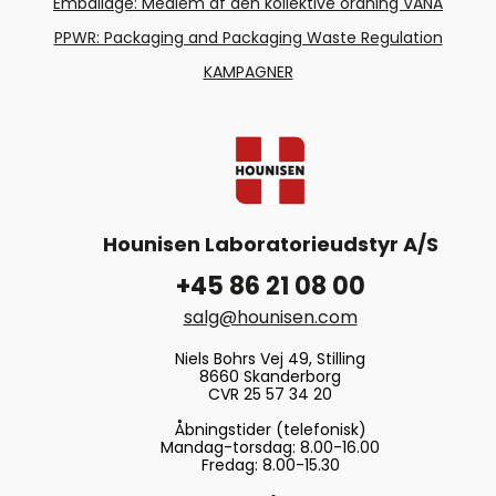
Emballage: Medlem af den kollektive ordning VANA
PPWR: Packaging and Packaging Waste Regulation
KAMPAGNER
Hounisen Laboratorieudstyr A/S
+45 86 21 08 00
salg@hounisen.com
Niels Bohrs Vej 49, Stilling
8660 Skanderborg
CVR 25 57 34 20
Åbningstider (telefonisk)
Mandag-torsdag: 8.00-16.00
Fredag: 8.00-15.30