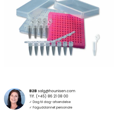
B2B
salg@hounisen.com
Tlf. (+45) 86 21 08 00
✓ Dag til dag-afsendelse
✓ Faguddannet personale