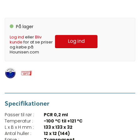
På lager
Log ind
eller
Bliv
Log ind
kunde
for at se priser
og købe på
Hounisen.com
Specifikationer
Passer til rør :
PCR 0,2 ml
Temperatur :
-100 ºC til +121 ºC
L x B x H mm :
133 x 133 x 32
Antal huller :
12 x 12 (144)
Farve :
Transparent