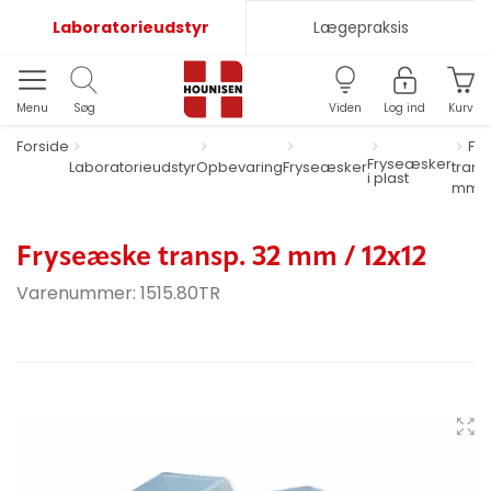
Laboratorieudstyr
Lægepraksis
Menu
Søg
Viden
Log ind
Kurv
Forside
Fr
Fryseæsker
Laboratorieudstyr
Opbevaring
Fryseæsker
trans
i plast
mm / 
Fryseæske transp. 32 mm / 12x12
Varenummer:
1515.80TR