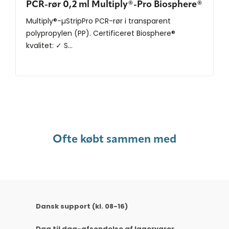
PCR-rør 0,2 ml Multiply®-Pro Biosphere®
Multiply®-µStripPro PCR-rør i transparent
polypropylen (PP). Certificeret Biosphere®
kvalitet: ✓ S...
Ofte købt sammen med
Dansk support (kl. 08-16)
Dag til dag-afsendelse af lagervarer