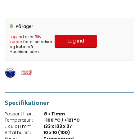
På lager
Log ind
eller
Bliv
Log ind
kunde
for at se priser
og købe på
Hounisen.com
Specifikationer
Passer til rør :
Ø < 11 mm
Temperatur :
-100 °C / +121 °C
L x B x H mm :
133 x 133 x 37
Antal huller :
10 x 10 (100)
Farve :
Transparent