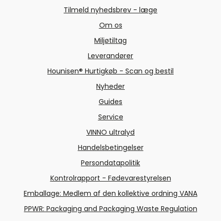
Tilmeld nyhedsbrev - læge
Om os
Miljøtiltag
Leverandører
Hounisen® Hurtigkøb - Scan og bestil
Nyheder
Guides
Service
VINNO ultralyd
Handelsbetingelser
Persondatapolitik
Kontrolrapport - Fødevarestyrelsen
Emballage: Medlem af den kollektive ordning VANA
PPWR: Packaging and Packaging Waste Regulation