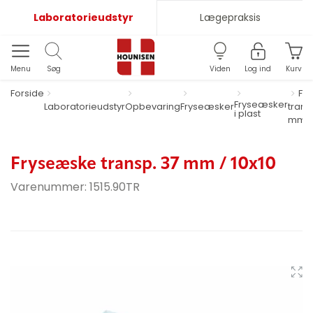
Laboratorieudstyr
Lægepraksis
Menu
Søg
Viden
Log ind
Kurv
Forside
Fr
Fryseæsker
Laboratorieudstyr
Opbevaring
Fryseæsker
trans
i plast
mm / 
Fryseæske transp. 37 mm / 10x10
Varenummer:
1515.90TR