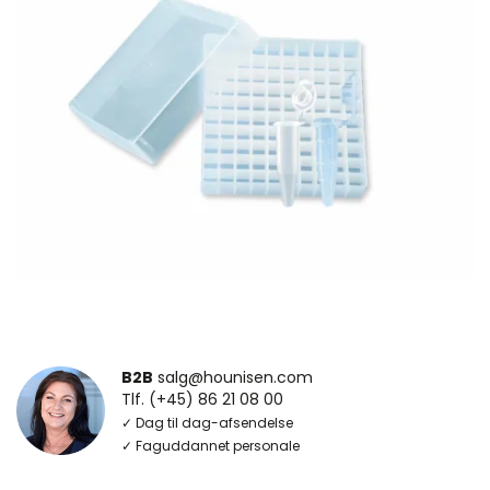
B2B
salg@hounisen.com
Tlf. (+45) 86 21 08 00
✓ Dag til dag-afsendelse
✓ Faguddannet personale