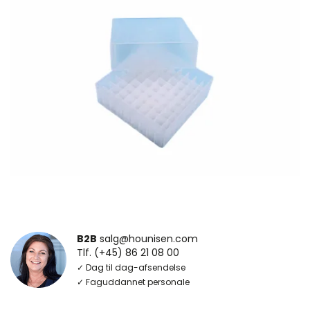
B2B
salg@hounisen.com
Tlf. (+45) 86 21 08 00
✓ Dag til dag-afsendelse
✓ Faguddannet personale