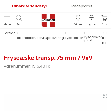
Laboratorieudstyr
Lægepraksis
Menu
Søg
Viden
Log ind
Kurv
Forside
Fr
Fryseæsker
Laboratorieudstyr
Opbevaring
Fryseæsker
trans
i plast
mm /
Fryseæske transp. 75 mm / 9x9
Varenummer:
1515.40TR