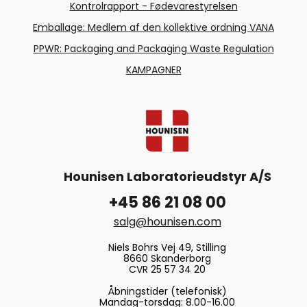
Kontrolrapport - Fødevarestyrelsen
Emballage: Medlem af den kollektive ordning VANA
PPWR: Packaging and Packaging Waste Regulation
KAMPAGNER
Hounisen Laboratorieudstyr A/S
+45 86 21 08 00
salg@hounisen.com
Niels Bohrs Vej 49, Stilling
8660 Skanderborg
CVR 25 57 34 20
Åbningstider (telefonisk)
Mandag-torsdag: 8.00-16.00