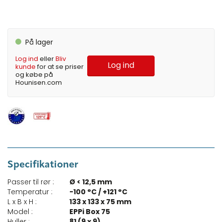
På lager
Log ind
eller
Bliv
Log ind
kunde
for at se priser
og købe på
Hounisen.com
Specifikationer
Passer til rør :
Ø < 12,5 mm
Temperatur :
-100 °C / +121 °C
L x B x H :
133 x 133 x 75 mm
Model :
EPPi Box 75
Huller :
81 (9 x 9)