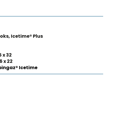
oks, Icetime® Plus
6 x 32
6 x 22
ingaz® Icetime