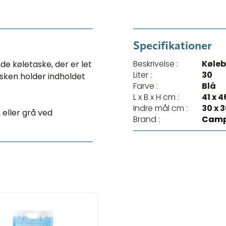
Specifikationer
Beskrivelse :
Køleb
e køletaske, der er let
Liter :
30
asken holder indholdet
Farve :
Blå
L x B x H cm :
41 x 4
Indre mål cm :
30 x 3
 eller grå ved
Brand :
Camp