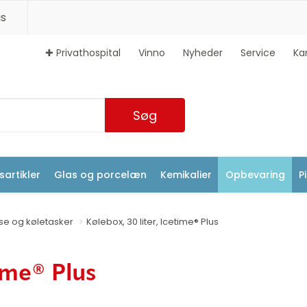
s
✚ Privathospital
Vinno
Nyheder
Service
Ka
Søg
artikler
Glas og porcelæn
Kemikalier
Opbevaring
P
se og køletasker
Kølebox, 30 liter, Icetime® Plus
time® Plus