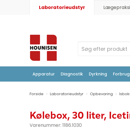
Laboratorieudstyr
Lægepraksi
Apparatur
Diagnostik
Dyrkning
Forbrugs
Forside
Laboratorieudstyr
Opbevaring
Isbok
Kølebox, 30 liter, Ice
Varenummer:
1186.1030