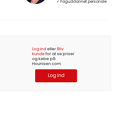
✓ Faguddannet personale
Log ind
eller
Bliv
kunde
for at se priser
og købe på
Hounisen.com
Log ind