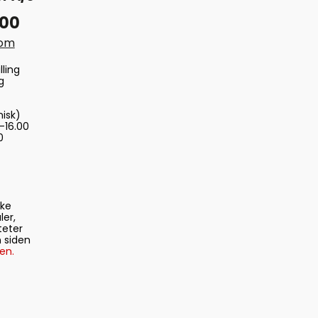
 00
com
lling
g
nisk)
-16.00
0
ske
ler,
teter
 siden
en.