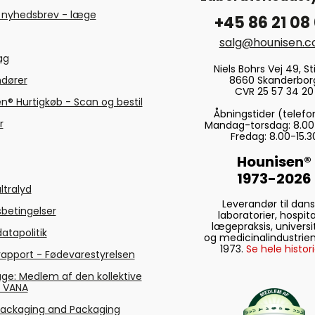
 nyhedsbrev - læge
+45 86 21 08
salg@hounisen.
tag
Niels Bohrs Vej 49, Sti
8660 Skanderbor
ndører
CVR 25 57 34 20
n® Hurtigkøb - Scan og bestil
Åbningstider (telefo
r
Mandag-torsdag: 8.00
Fredag: 8.00-15.3
Hounisen®
1973-2026
ltralyd
Leverandør til dan
betingelser
laboratorier, hospita
lægepraksis, universi
atapolitik
og medicinalindustrien
1973.
Se hele histori
rapport - Fødevarestyrelsen
ge: Medlem af den kollektive
g VANA
Packaging and Packaging