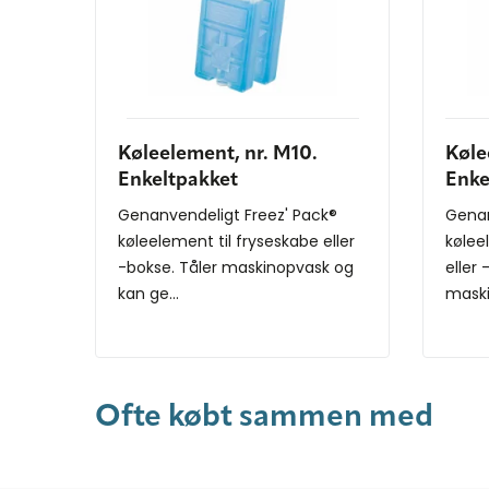
Køleelement, nr. M10.
Køle
Enkeltpakket
Enke
Genanvendeligt Freez' Pack®
Genan
køleelement til fryseskabe eller
kølee
-bokse. Tåler maskinopvask og
eller 
kan ge...
maski
Ofte købt sammen med