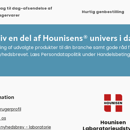
ag til dag-afsendelse af
Hurtig genbestilling
agervarer
liv en del af Hounisens® univers i d
ng af udvalgte produkter til din branche samt gode råd fr
yhedsbrevet. Læs Persondatapolitik under Handelsbeting
mation
rugerprofil
 os
Hounisen
 nyhedsbrev - laboratorie
Laboratorieudsty