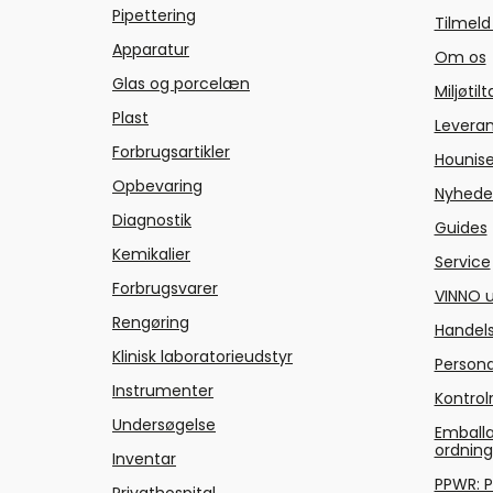
Pipettering
Tilmeld
Apparatur
Om os
Glas og porcelæn
Miljøtil
Plast
Levera
Forbrugsartikler
Hounise
Opbevaring
Nyhede
Diagnostik
Guides
Kemikalier
Service
Forbrugsvarer
VINNO u
Rengøring
Handels
Klinisk laboratorieudstyr
Persond
Instrumenter
Kontrol
Undersøgelse
Emballa
ordnin
Inventar
PPWR: 