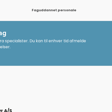
Faguddannet personale
ag
a specialister. Du kan til enhver tid afmelde
elser.
r A/S