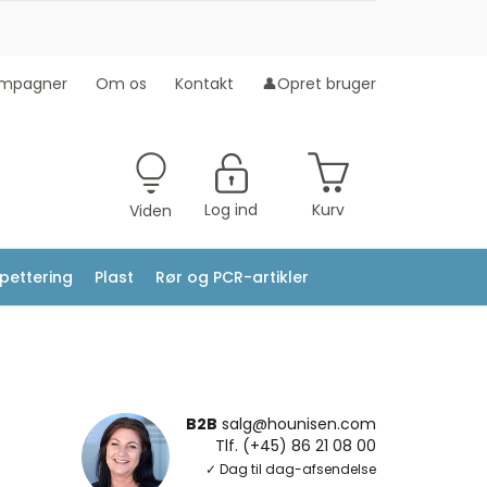
mpagner
Om os
Kontakt
👤Opret bruger
Log ind
Kurv
Viden
ipettering
Plast
Rør og PCR-artikler
B2B
salg@hounisen.com
Tlf. (+45) 86 21 08 00
✓ Dag til dag-afsendelse