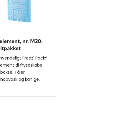
element, nr. M20.
ltpakket
vendeligt Freez' Pack®
lement til fryseskabe
-bokse. Tåler
nopvask og kan ge...