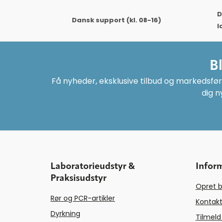
D
Dansk support (kl. 08-16)
l
B
Få nyheder, eksklusive tilbud og markedsføri
dig n
Laboratorieudstyr &
Infor
Praksisudstyr
Opret b
Rør og PCR-artikler
Kontakt
Dyrkning
Tilmeld