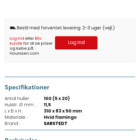
⛟ Bestil med forventet levering: 2-3 uger (vejl.)
Log ind
eller
Bliv
Log ind
kunde
for at se priser
og købe på
Hounisen.com
Specifikationer
Antal huller :
100 (5 x 20)
Hulstr. Ø mm :
11,5
L x B x H :
310 x 83 x 50 mm
Materiale :
Hvid flamingo
Brand :
SARSTEDT