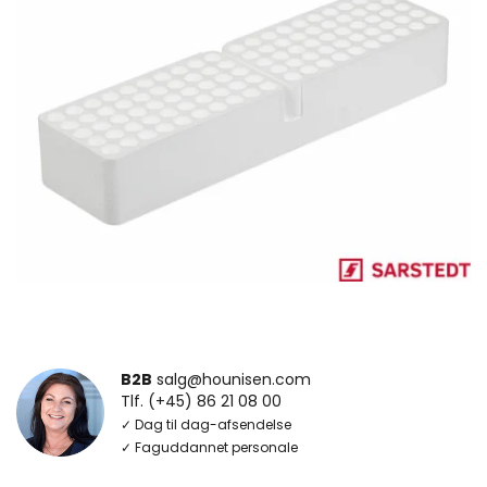
B2B
salg@hounisen.com
Tlf. (+45) 86 21 08 00
✓ Dag til dag-afsendelse
✓ Faguddannet personale