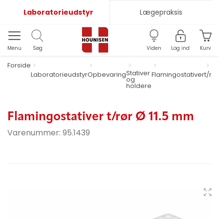
Laboratorieudstyr
Lægepraksis
Menu
Søg
Viden
Log ind
Kurv
Forside
Fl
Stativer
Laboratorieudstyr
Opbevaring
Flamingostativer
t/rø
og
holdere
Flamingostativer t/rør Ø 11.5 mm
Varenummer:
95.1439