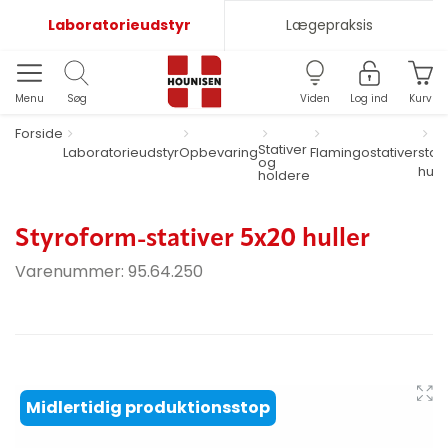
Laboratorieudstyr
Lægepraksis
Menu
Søg
Viden
Log ind
Kurv
Forside
St
Stativer
Laboratorieudstyr
Opbevaring
Flamingostativer
stat
og
hulle
holdere
Styroform-stativer 5x20 huller
Varenummer:
95.64.250
Midlertidig produktionsstop