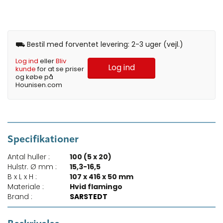
⛟ Bestil med forventet levering: 2-3 uger (vejl.)
Log ind
eller
Bliv
Log ind
kunde
for at se priser
og købe på
Hounisen.com
Specifikationer
Antal huller :
100 (5 x 20)
Hulstr. Ø mm :
15,3-16,5
B x L x H :
107 x 416 x 50 mm
Materiale :
Hvid flamingo
Brand :
SARSTEDT