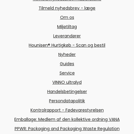
Tilmeld nyhedsbrev - læge
Om os
Miljøtiltag
Leverandører
Hounisen® Hurtigkøb - Scan og bestil
Nyheder
Guides
Service
VINNO ultralyd
Handelsbetingelser
Persondatapolitik
Kontrolrapport - Fødevarestyrelsen
Emballage: Medlem af den kollektive ordning VANA
PPWR: Packaging and Packaging Waste Regulation