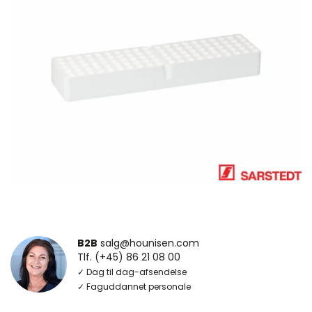
B2B
salg@hounisen.com
Tlf. (+45) 86 21 08 00
✓ Dag til dag-afsendelse
✓ Faguddannet personale