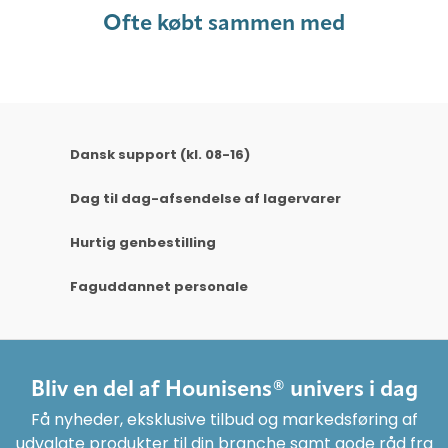
Ofte købt sammen med
Dansk support (kl. 08-16)
Dag til dag-afsendelse af lagervarer
Hurtig genbestilling
Faguddannet personale
Bliv en del af Hounisens® univers i dag
Få nyheder, eksklusive tilbud og markedsføring af
udvalgte produkter til din branche samt gode råd fra