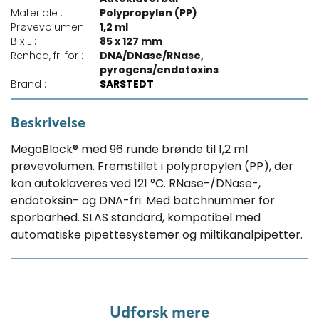
Materiale :
Polypropylen (PP)
Prøvevolumen :
1,2 ml
B x L :
85 x 127 mm
Renhed, fri for :
DNA/DNase/RNase,
pyrogens/endotoxins
Brand :
SARSTEDT
Beskrivelse
MegaBlock® med 96 runde brønde til 1,2 ml
prøvevolumen. Fremstillet i polypropylen (PP), der
kan autoklaveres ved 121 °C. RNase-/DNase-,
endotoksin- og DNA-fri. Med batchnummer for
sporbarhed. SLAS standard, kompatibel med
automatiske pipettesystemer og miltikanalpipetter.
Udforsk mere