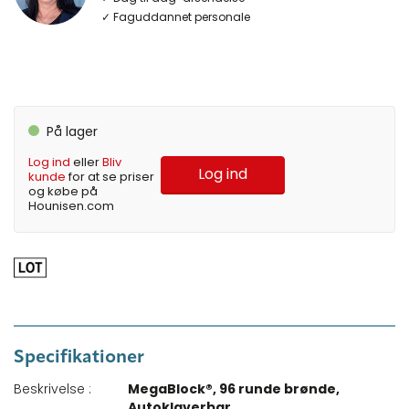
✓ Faguddannet personale
På lager
Log ind
eller
Bliv
Log ind
kunde
for at se priser
og købe på
Hounisen.com
Specifikationer
Beskrivelse :
MegaBlock®, 96 runde brønde,
Autoklaverbar