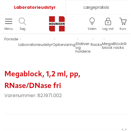
Laboratorieudstyr
Lægepraksis
Menu
Søg
Viden
Log ind
Kurv
Forside
Stativer
MegaBlock©
Laboratorieudstyr
Opbevaring
Racks
1,
og
block racks
R
holdere
fri
Megablock, 1,2 ml, pp,
RNase/DNase fri
Varenummer:
82.1971.002