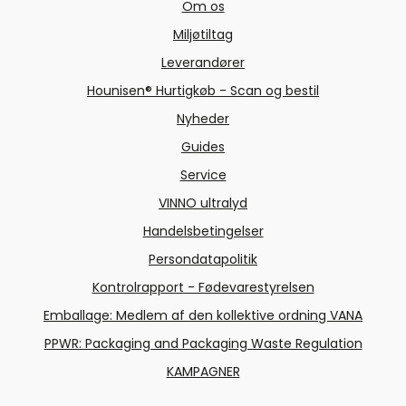
Om os
Miljøtiltag
Leverandører
Hounisen® Hurtigkøb - Scan og bestil
Nyheder
Guides
Service
VINNO ultralyd
Handelsbetingelser
Persondatapolitik
Kontrolrapport - Fødevarestyrelsen
Emballage: Medlem af den kollektive ordning VANA
PPWR: Packaging and Packaging Waste Regulation
KAMPAGNER