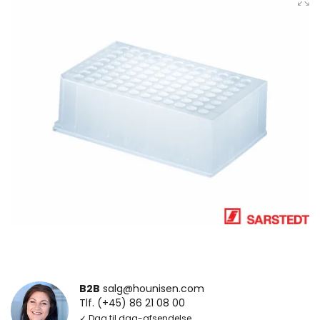
B2B
salg@hounisen.com
Tlf. (+45) 86 21 08 00
✓ Dag til dag-afsendelse