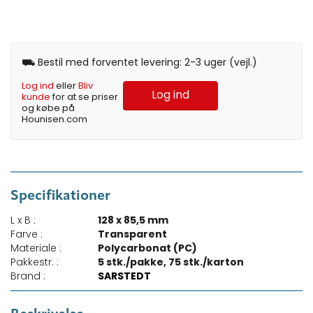
⛟ Bestil med forventet levering: 2-3 uger (vejl.)
Log ind
eller
Bliv
Log ind
kunde
for at se priser
og købe på
Hounisen.com
Specifikationer
L x B :
128 x 85,5 mm
Farve :
Transparent
Materiale :
Polycarbonat (PC)
Pakkestr. :
5 stk./pakke, 75 stk./karton
Brand :
SARSTEDT