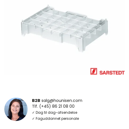
B2B
salg@hounisen.com
Tlf. (+45) 86 21 08 00
✓ Dag til dag-afsendelse
✓ Faguddannet personale