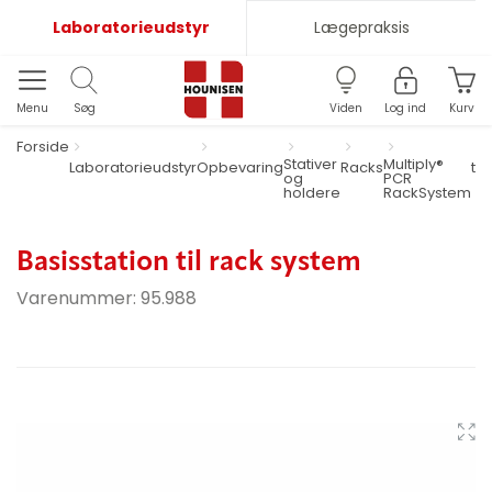
Laboratorieudstyr
Lægepraksis
Menu
Søg
Viden
Log ind
Kurv
Forside
Stativer
Multiply®
Laboratorieudstyr
Opbevaring
Racks
til
og
PCR
holdere
RackSystem
Basisstation til rack system
Varenummer:
95.988