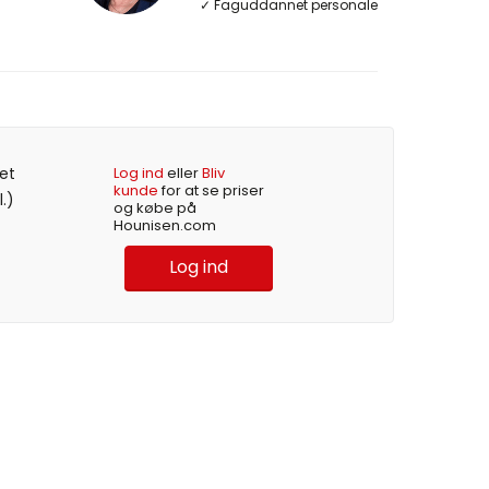
✓ Faguddannet personale
et
Log ind
eller
Bliv
kunde
for at se priser
l.)
og købe på
Hounisen.com
Log ind