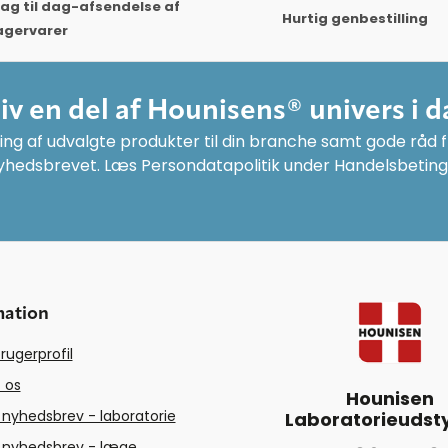
ag til dag-afsendelse af
Hurtig genbestilling
agervarer
liv en del af Hounisens® univers i d
ng af udvalgte produkter til din branche samt gode råd fr
yhedsbrevet. Læs Persondatapolitik under Handelsbeting
mation
rugerprofil
 os
Hounisen
 nyhedsbrev - laboratorie
Laboratorieudsty
 nyhedsbrev - læge