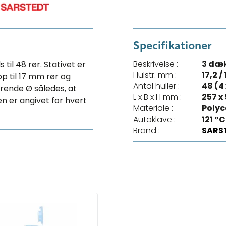
Specifikationer
Beskrivelse :
3 dæk
til 48 rør. Stativet er
Hulstr. mm :
17,2 / 
p til 17 mm rør og
Antal huller :
48 (4 
rende Ø således, at
L x B x H mm :
257 x
en er angivet for hvert
Materiale :
Polyc
Autoklave :
121 °C
Brand :
SARS