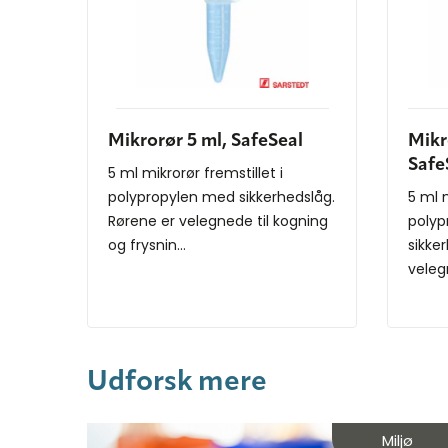
Mikrorør 5 ml, SafeSeal
Mikr
Safe
5 ml mikrorør fremstillet i
polypropylen med sikkerhedslåg.
5 ml m
Rørene er velegnede til kogning
polyp
og frysnin...
sikke
veleg
frysnin
Udforsk mere
Miljø