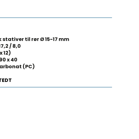
 stativer til rør Ø 15-17 mm
17,2 / 8,0
x 12)
 90 x 40
arbonat (PC)
TEDT