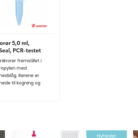
orør 5,0 ml,
Seal, PCR-testet
ikrorør fremstillet i
ropylen med
rhedslåg. Rørene er
nede til kogning og
...
Nyheder