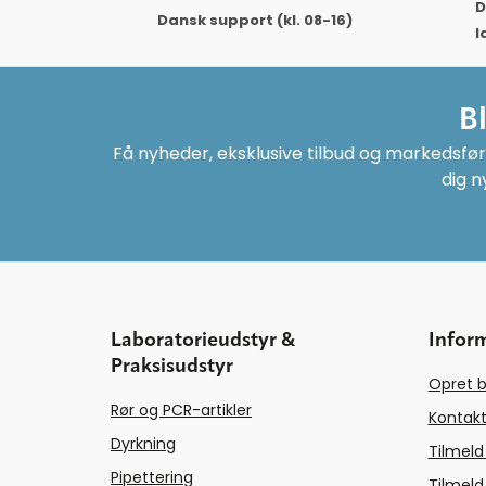
D
Dansk support (kl. 08-16)
l
B
Få nyheder, eksklusive tilbud og markedsføri
dig n
Laboratorieudstyr &
Infor
Praksisudstyr
Opret b
Rør og PCR-artikler
Kontakt
Dyrkning
Tilmeld
Pipettering
Tilmeld