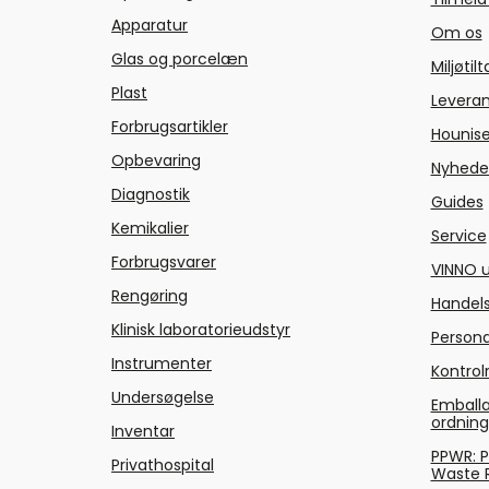
Apparatur
Om os
Glas og porcelæn
Miljøtil
Plast
Levera
Forbrugsartikler
Hounise
Opbevaring
Nyhede
Diagnostik
Guides
Kemikalier
Service
Forbrugsvarer
VINNO u
Rengøring
Handels
Klinisk laboratorieudstyr
Persond
Instrumenter
Kontrol
Undersøgelse
Emballa
ordnin
Inventar
PPWR: 
Privathospital
Waste 