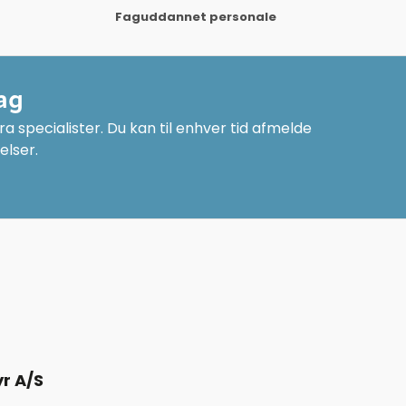
Faguddannet personale
ag
a specialister. Du kan til enhver tid afmelde
elser.
r A/S