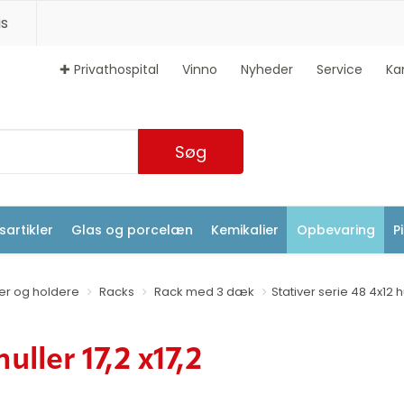
s
✚ Privathospital
Vinno
Nyheder
Service
Ka
Søg
artikler
Glas og porcelæn
Kemikalier
Opbevaring
P
ver og holdere
Racks
Rack med 3 dæk
Stativer serie 48 4x12 hu
uller 17,2 x17,2