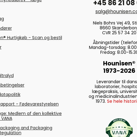
+45 86 21 08
salg@hounisen.
tag
Niels Bohrs Vej 49, Sti
8660 Skanderbor
ndører
CVR 25 57 34 20
n® Hurtigkøb - Scan og bestil
Åbningstider (telefo
r
Mandag-torsdag: 8.00
Fredag: 8.00-15.3
Hounisen®
1973-2026
ltralyd
Leverandør til dan
betingelser
laboratorier, hospita
lægepraksis, universi
atapolitik
og medicinalindustrien
1973.
Se hele histori
rapport - Fødevarestyrelsen
ge: Medlem af den kollektive
g VANA
Packaging and Packaging
Regulation