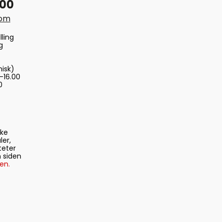
 00
com
lling
g
nisk)
-16.00
0
ske
ler,
teter
 siden
en.