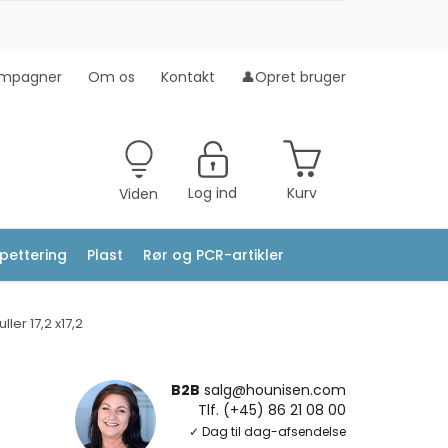
mpagner
Om os
Kontakt
👤Opret bruger
Log ind
Kurv
Viden
ipettering
Plast
Rør og PCR-artikler
ller 17,2 x17,2
B2B
salg@hounisen.com
Tlf. (+45) 86 21 08 00
✓ Dag til dag-afsendelse