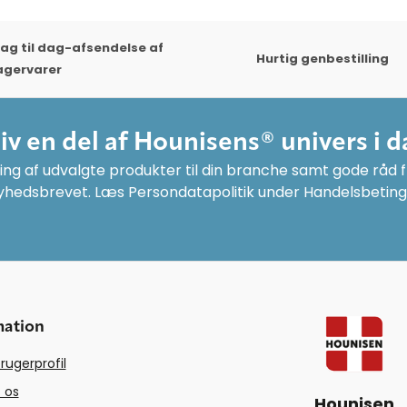
ag til dag-afsendelse af
Hurtig genbestilling
agervarer
liv en del af Hounisens® univers i d
ng af udvalgte produkter til din branche samt gode råd fr
yhedsbrevet. Læs Persondatapolitik under Handelsbeting
mation
rugerprofil
 os
Hounisen