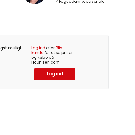
✓ Faguddannet personale
igst muligt
Log ind
eller
Bliv
kunde
for at se priser
og købe på
Hounisen.com
Log ind