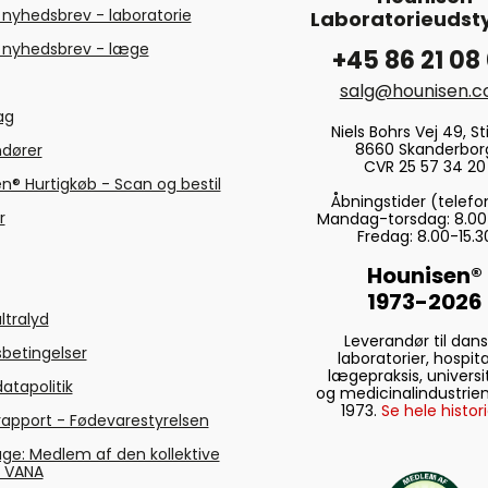
 nyhedsbrev - laboratorie
Laboratorieudsty
 nyhedsbrev - læge
+45 86 21 08
salg@hounisen.
tag
Niels Bohrs Vej 49, Sti
8660 Skanderbor
ndører
CVR 25 57 34 20
n® Hurtigkøb - Scan og bestil
Åbningstider (telefo
r
Mandag-torsdag: 8.00
Fredag: 8.00-15.3
Hounisen®
1973-2026
ltralyd
Leverandør til dan
betingelser
laboratorier, hospita
lægepraksis, universi
atapolitik
og medicinalindustrien
1973.
Se hele histori
rapport - Fødevarestyrelsen
ge: Medlem af den kollektive
g VANA