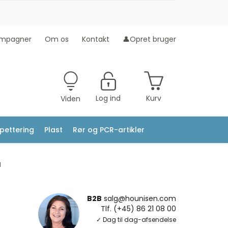
mpagner
Om os
Kontakt
👤Opret bruger
Log ind
Kurv
Viden
ipettering
Plast
Rør og PCR-artikler
d
B2B
salg@hounisen.com
Tlf. (+45) 86 21 08 00
✓ Dag til dag-afsendelse