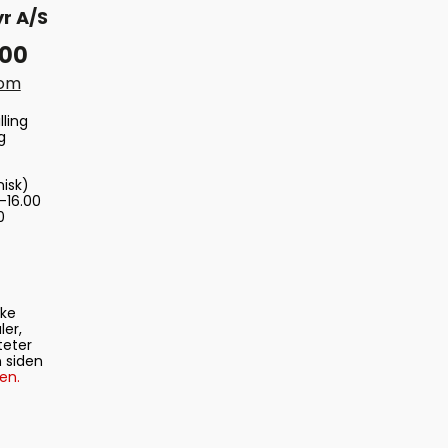
r A/S
 00
com
lling
g
nisk)
-16.00
0
ske
ler,
teter
 siden
en.