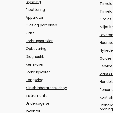
Dyrkning
Tilmeld
Pipettering
Tilmeld
Apparatur
Om os
Glas og porcelæn
Miljøtil
Plast
Levera
Forbrugsartikler
Hounise
Opbevaring
Nyhede
Diagnostik
Guides
Kemikalier
Service
Forbrugsvarer
VINNO u
Rengøring
Handels
Klinisk laboratorieudstyr
Persond
Instrumenter
Kontrol
Undersøgelse
Emballa
ordnin
Inventar