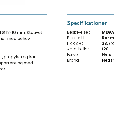
Specifikationer
Beskrivelse :
MEGA 
d Ø 13-16 mm. Stativet
Passer til :
Rør m
torier med behov
L x B x H :
33,7 x
Antal huller :
120
Farve :
Hvid
olypropylen og kan
Brand :
Heath
ansportere og med
rør.