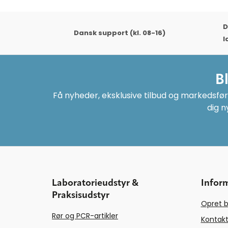
D
Dansk support (kl. 08-16)
l
B
Få nyheder, eksklusive tilbud og markedsføri
dig n
Laboratorieudstyr &
Infor
Praksisudstyr
Opret b
Rør og PCR-artikler
Kontakt