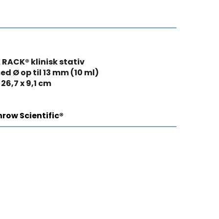
RACK® klinisk stativ
ed Ø op til 13 mm (10 ml)
 26,7 x 9,1 cm
row Scientific®