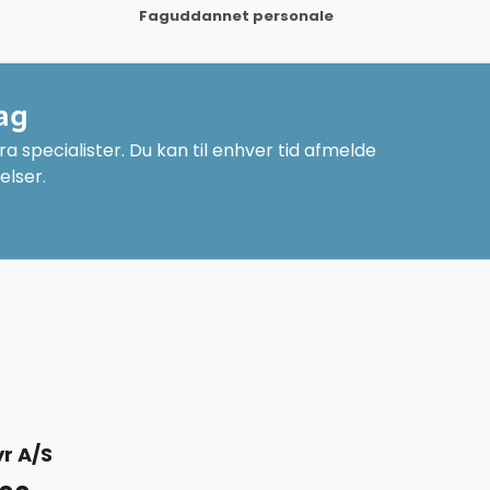
Faguddannet personale
ag
a specialister. Du kan til enhver tid afmelde
elser.
r A/S