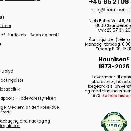
+45 86 21 08
salg@hounisen.
tag
Niels Bohrs Vej 49, Sti
8660 Skanderbor
ndører
CVR 25 57 34 20
n® Hurtigkøb - Scan og bestil
Åbningstider (telefo
r
Mandag-torsdag: 8.00
Fredag: 8.00-15.3
Hounisen®
1973-2026
ltralyd
Leverandør til dan
betingelser
laboratorier, hospita
lægepraksis, universi
atapolitik
og medicinalindustrien
1973.
Se hele histori
rapport - Fødevarestyrelsen
ge: Medlem af den kollektive
g VANA
Packaging and Packaging
Regulation