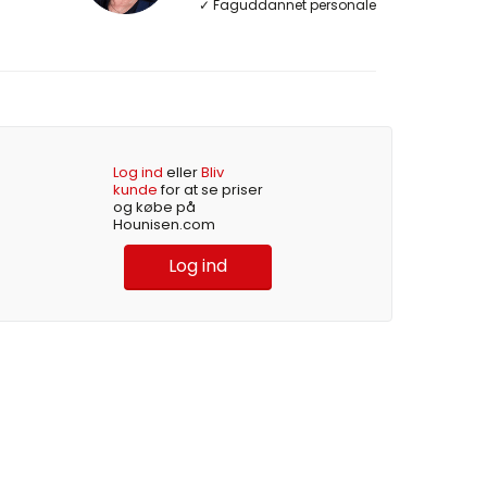
✓ Faguddannet personale
Log ind
eller
Bliv
kunde
for at se priser
og købe på
Hounisen.com
Log ind