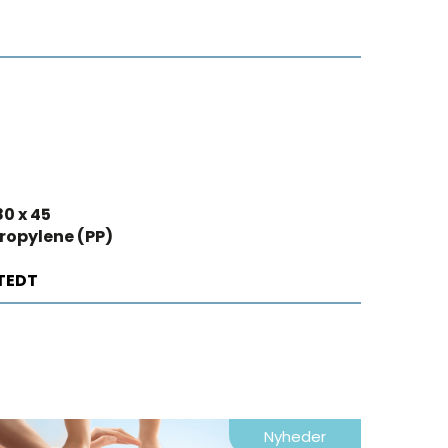
80 x 45
ropylene (PP)
TEDT
Nyheder