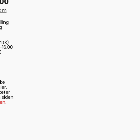
 00
com
lling
g
nisk)
-16.00
0
ske
ler,
teter
 siden
en.