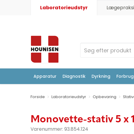
Laboratorieudstyr
Lægepraksi
Apparatur
Diagnostik
Dyrkning
Forbrugs
Forside
Laboratorieudstyr
Opbevaring
Stati
Monovette-stativ 5 x 
Varenummer:
93.854.124