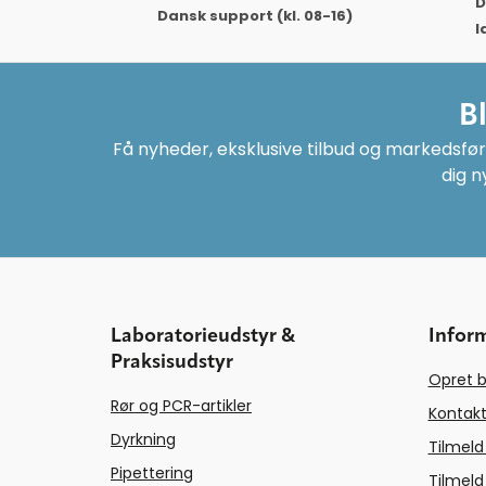
D
Dansk support (kl. 08-16)
l
B
Få nyheder, eksklusive tilbud og markedsføri
dig n
Laboratorieudstyr &
Infor
Praksisudstyr
Opret b
Rør og PCR-artikler
Kontakt
Dyrkning
Tilmeld
Pipettering
Tilmeld