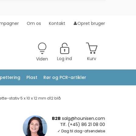
mpagner
Om os
Kontakt
👤Opret bruger
Log ind
Kurv
Viden
ipettering
Plast
Rør og PCR-artikler
te-stativ 5 x 10 x 12 mm d12 blå
B2B
salg@hounisen.com
Tlf. (+45) 86 21 08 00
✓ Dag til dag-afsendelse