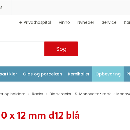
s
✚ Privathospital
Vinno
Nyheder
Service
Ka
Søg
artikler
Glas og porcelæn
Kemikalier
Opbevaring
P
ver og holdere
Racks
Block racks - S-Monovette® rack
Monovet
10 x 12 mm d12 blå