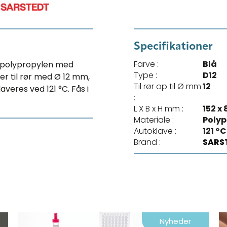
Specifikationer
Farve :
Blå
i polypropylen med
Type :
D12
r til rør med Ø 12 mm,
Til rør op til Ø mm
12
laveres ved 121 °C. Fås i
:
L X B x H mm :
152 x 
Materiale :
Polyp
Autoklave :
121 °C
Brand :
SARS
Nyheder