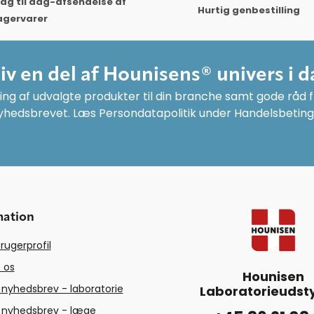
ag til dag-afsendelse af
Hurtig genbestilling
agervarer
liv en del af Hounisens® univers i d
ng af udvalgte produkter til din branche samt gode råd fr
yhedsbrevet. Læs Persondatapolitik under Handelsbeting
mation
rugerprofil
 os
Hounisen
 nyhedsbrev - laboratorie
Laboratorieudsty
 nyhedsbrev - læge