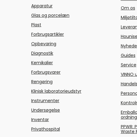
Apparatur
Om os
Glas og porcelæn
Miljøtil
Plast
Levera
Forbrugsartikler
Hounise
Opbevaring
Nyhede
Diagnostik
Guides
Kemikalier
Service
Forbrugsvarer
VINNO u
Rengøring
Handels
Klinisk laboratorieudstyr
Persond
Instrumenter
Kontrol
Undersøgelse
Emballa
ordnin
Inventar
PPWR: 
Privathospital
Waste 