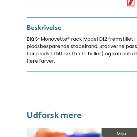
Beskrivelse
Blå S-Monovette® rack Model D12 fremstillet 
pladsbesparende stabelrand. Stativerne passe
har plads til 50 rør (5 x 10 huller) og kan autok
flere farver.
Udforsk mere
Miljø