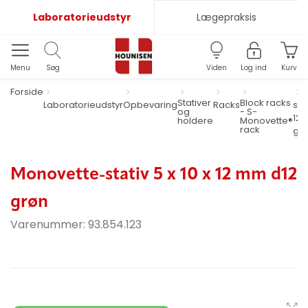
Laboratorieudstyr
Lægepraksis
Menu
Søg
Viden
Log ind
Kurv
Forside
Stativer
Block racks
Laboratorieudstyr
Opbevaring
Racks
stat
og
- S-
12 
holdere
Monovette®
rack
gr
Monovette-stativ 5 x 10 x 12 mm d12
grøn
Varenummer:
93.854.123