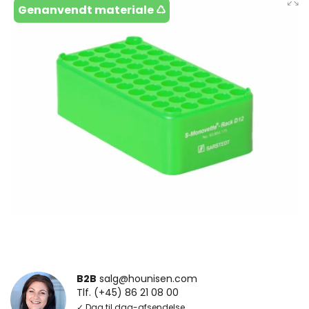
Genanvendt materiale ♺
B2B
salg@hounisen.com
Tlf. (+45) 86 21 08 00
✓ Dag til dag-afsendelse