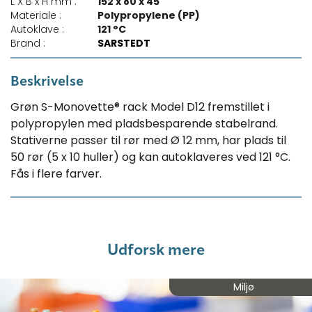
L X B x H mm :
152 x 80 x 45
Materiale :
Polypropylene (PP)
Autoklave :
121 °C
Brand :
SARSTEDT
Beskrivelse
Grøn S-Monovette® rack Model D12 fremstillet i
polypropylen med pladsbesparende stabelrand.
Stativerne passer til rør med Ø 12 mm, har plads til
50 rør (5 x 10 huller) og kan autoklaveres ved 121 °C.
Fås i flere farver.
Udforsk mere
Miljø