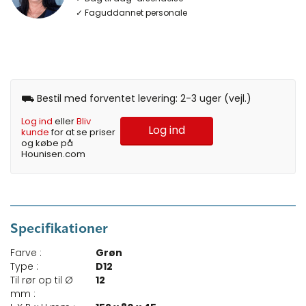
✓ Faguddannet personale
⛟ Bestil med forventet levering: 2-3 uger (vejl.)
Log ind
eller
Bliv
Log ind
kunde
for at se priser
og købe på
Hounisen.com
Specifikationer
Farve :
Grøn
Type :
D12
Til rør op til Ø
12
mm :