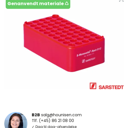
Genanvendt materiale ♺
B2B
salg@hounisen.com
Tlf. (+45) 86 21 08 00
✓ Dag til dag-afsendelse