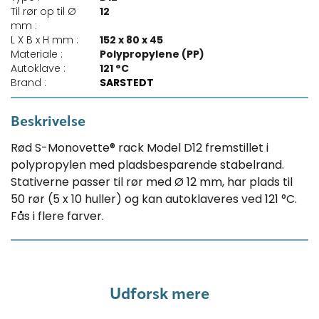
Til rør op til Ø
12
mm :
L X B x H mm :
152 x 80 x 45
Materiale :
Polypropylene (PP)
Autoklave :
121 °C
Brand :
SARSTEDT
Beskrivelse
Rød S-Monovette® rack Model D12 fremstillet i
polypropylen med pladsbesparende stabelrand.
Stativerne passer til rør med Ø 12 mm, har plads til
50 rør (5 x 10 huller) og kan autoklaveres ved 121 °C.
Fås i flere farver.
Udforsk mere