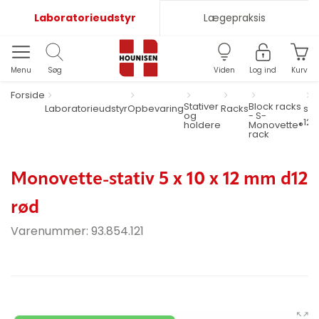
Laboratorieudstyr
Lægepraksis
Menu
Søg
Viden
Log ind
Kurv
Forside
Stativer
Block racks
Laboratorieudstyr
Opbevaring
Racks
stat
og
- S-
12 
holdere
Monovette®
rack
Monovette-stativ 5 x 10 x 12 mm d12
rød
Varenummer:
93.854.121