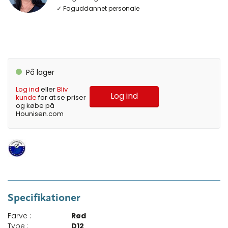
✓ Faguddannet personale
På lager
Log ind
eller
Bliv
Log ind
kunde
for at se priser
og købe på
Hounisen.com
Specifikationer
Farve :
Rød
Type :
D12