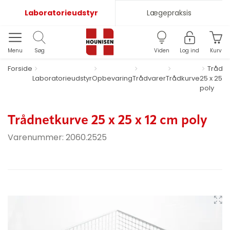
Laboratorieudstyr
Lægepraksis
Menu
Søg
Viden
Log ind
Kurv
Forside
Trådne
Laboratorieudstyr
Opbevaring
Trådvarer
Trådkurve
25 x 25 x
poly
Trådnetkurve 25 x 25 x 12 cm poly
Varenummer:
2060.2525