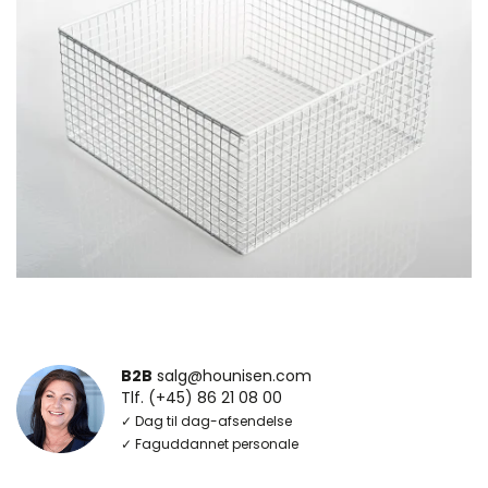
B2B
salg@hounisen.com
Tlf. (+45) 86 21 08 00
✓ Dag til dag-afsendelse
✓ Faguddannet personale