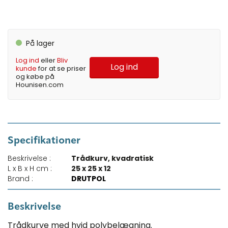
På lager
Log ind
eller
Bliv
Log ind
kunde
for at se priser
og købe på
Hounisen.com
Specifikationer
Beskrivelse :
Trådkurv, kvadratisk
L x B x H cm :
25 x 25 x 12
Brand :
DRUTPOL
Beskrivelse
Trådkurve med hvid polybelægning.