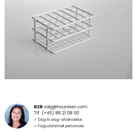
B2B
salg@hounisen.com
Tlf. (+45) 86 21 08 00
✓ Dag til dag-afsendelse
✓ Faguddannet personale