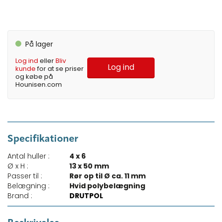
På lager
Log ind
eller
Bliv
Log ind
kunde
for at se priser
og købe på
Hounisen.com
Specifikationer
Antal huller :
4 x 6
Ø x H :
13 x 50 mm
Passer til :
Rør op til Ø ca. 11 mm
Belægning :
Hvid polybelægning
Brand :
DRUTPOL