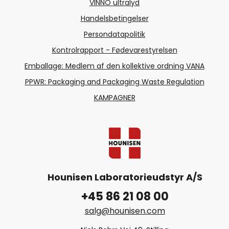
VINNO ultralyd
Handelsbetingelser
Persondatapolitik
Kontrolrapport - Fødevarestyrelsen
Emballage: Medlem af den kollektive ordning VANA
PPWR: Packaging and Packaging Waste Regulation
KAMPAGNER
Hounisen Laboratorieudstyr A/S
+45 86 21 08 00
salg@hounisen.com