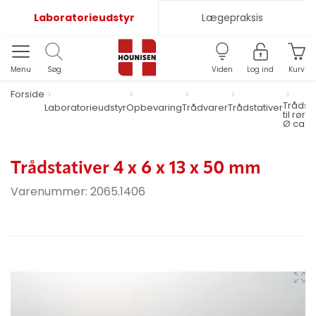
Laboratorieudstyr
Lægepraksis
Menu
Søg
Viden
Log ind
Kurv
Forside
Trådsta
Laboratorieudstyr
Opbevaring
Trådvarer
Trådstativer
til rør o
Ø ca. 
Trådstativer 4 x 6 x 13 x 50 mm
Varenummer:
2065.1406