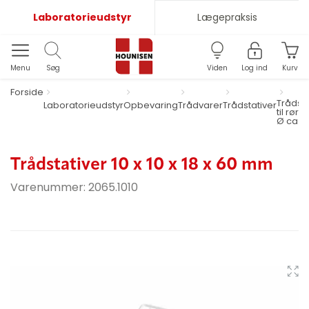
Laboratorieudstyr
Lægepraksis
Menu
Søg
Viden
Log ind
Kurv
Forside
Trådsta
Laboratorieudstyr
Opbevaring
Trådvarer
Trådstativer
til rør o
Ø ca. 
Trådstativer 10 x 10 x 18 x 60 mm
Varenummer:
2065.1010