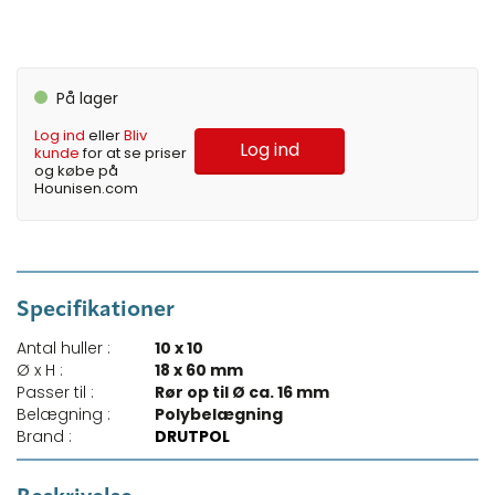
På lager
Log ind
eller
Bliv
Log ind
kunde
for at se priser
og købe på
Hounisen.com
Specifikationer
Antal huller :
10 x 10
Ø x H :
18 x 60 mm
Passer til :
Rør op til Ø ca. 16 mm
Belægning :
Polybelægning
Brand :
DRUTPOL