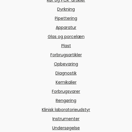
Rør og PCR-artikler
Dyrkning
Pipettering
Apparatur
Glas og porcelæn
Plast
Forbrugsartikler
Opbevaring
Diagnostik
Kemikalier
Forbrugsvarer
Rengøring
Klinisk laboratorieudstyr
Instrumenter
Undersøgelse