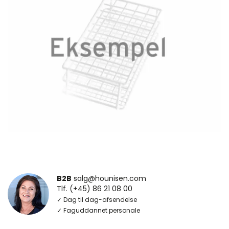
B2B
salg@hounisen.com
Tlf. (+45) 86 21 08 00
✓ Dag til dag-afsendelse
✓ Faguddannet personale