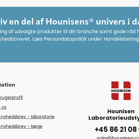
liv en del af Hounisens® univers i d
ng af udvalgte produkter til din branche samt gode råd fr
yhedsbrevet. Læs Persondatapolitik under Handelsbeting
mation
rugerprofil
 os
Hounisen
 nyhedsbrev - laboratorie
Laboratorieudsty
 nyhedsbrev - læge
+45 86 21 08
salg@hounisen.