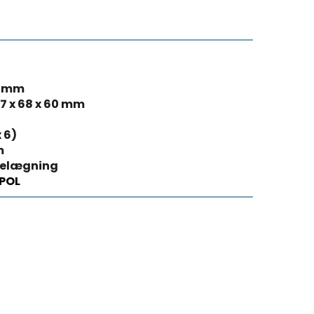
6 mm
37 x 68 x 60 mm
x 6)
m
belægning
POL