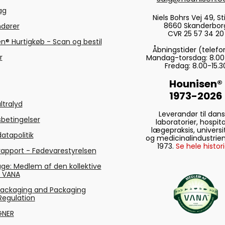
tag
Niels Bohrs Vej 49, Sti
8660 Skanderbor
ndører
CVR 25 57 34 20
n® Hurtigkøb - Scan og bestil
Åbningstider (telefo
r
Mandag-torsdag: 8.00
Fredag: 8.00-15.3
Hounisen®
1973-2026
ltralyd
Leverandør til dan
betingelser
laboratorier, hospita
lægepraksis, universi
atapolitik
og medicinalindustrien
1973.
Se hele histori
rapport - Fødevarestyrelsen
ge: Medlem af den kollektive
g VANA
Packaging and Packaging
Regulation
GNER