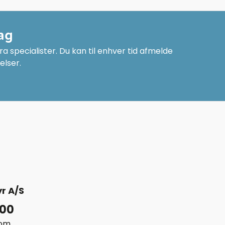
ag
a specialister. Du kan til enhver tid afmelde
elser.
r A/S
 00
com