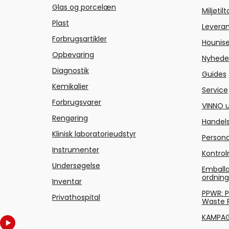
Glas og porcelæn
Miljøtil
Plast
Levera
Forbrugsartikler
Hounise
Opbevaring
Nyhede
Diagnostik
Guides
Kemikalier
Service
Forbrugsvarer
VINNO u
Rengøring
Handels
Klinisk laboratorieudstyr
Persond
Instrumenter
Kontrol
Undersøgelse
Emballa
ordnin
Inventar
PPWR: 
Privathospital
Waste 
KAMPA