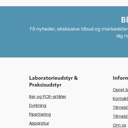
B
Få nyheder, eksklusive tilbud og markedsføri
dig n
Laboratorieudstyr &
Infor
Praksisudstyr
Opret b
Rør og PCR-artikler
Kontakt
Dyrkning
Tilmeld
Pipettering
Tilmeld
Apparatur
Om os