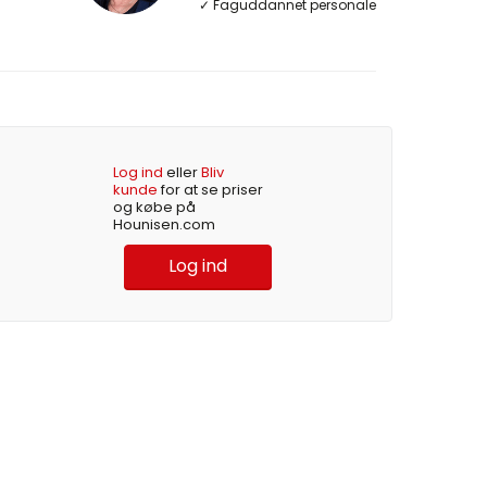
✓ Faguddannet personale
Log ind
eller
Bliv
kunde
for at se priser
og købe på
Hounisen.com
Log ind