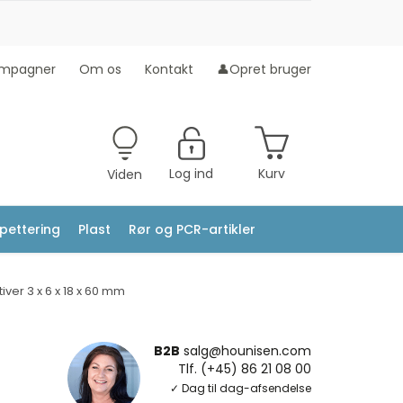
mpagner
Om os
Kontakt
👤Opret bruger
Log ind
Kurv
Viden
ipettering
Plast
Rør og PCR-artikler
iver 3 x 6 x 18 x 60 mm
B2B
salg@hounisen.com
Tlf. (+45) 86 21 08 00
✓ Dag til dag-afsendelse