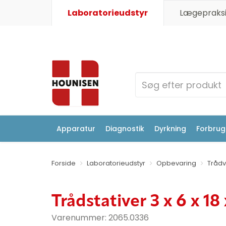
Laboratorieudstyr
Lægepraksi
Apparatur
Diagnostik
Dyrkning
Forbrugs
Forside
Laboratorieudstyr
Opbevaring
Trådv
Trådstativer 3 x 6 x 1
Varenummer:
2065.0336