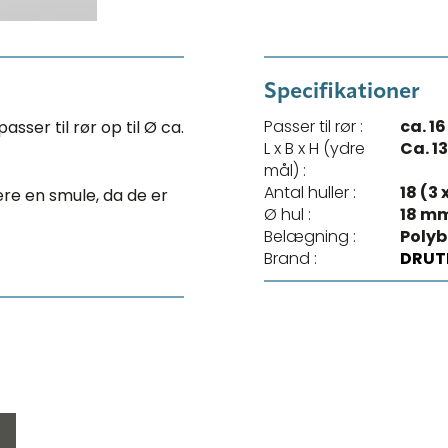
Specifikationer
Passer til rør :
ca. 1
ser til rør op til Ø ca.
L x B x H (ydre
Ca. 1
mål) :
Antal huller :
18 (3 
e en smule, da de er
Ø hul :
18 m
Belægning :
Poly
Brand :
DRUT