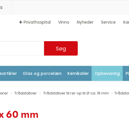
s
✚ Privathospital
Vinno
Nyheder
Service
Ka
Søg
artikler
Glas og porcelæn
Kemikalier
Opbevaring
P
arer
Trådstativer
Trådstativer til rør op til Ø ca. 16 mm
Trådstat
8 x 60 mm