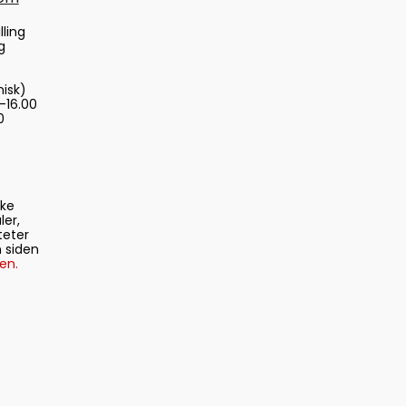
lling
g
nisk)
-16.00
0
ske
ler,
teter
 siden
en.