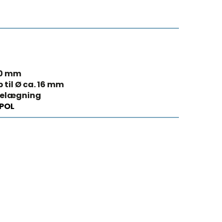
60 mm
p til Ø ca. 16 mm
belægning
POL