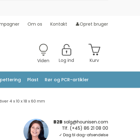
mpagner
Om os
Kontakt
👤Opret bruger
Log ind
Kurv
Viden
ipettering
Plast
Rør og PCR-artikler
iver 4 x 10 x 18 x 60 mm
B2B
salg@hounisen.com
Tlf. (+45) 86 21 08 00
✓ Dag til dag-afsendelse