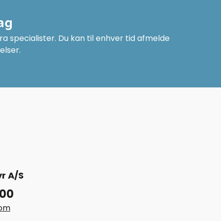
ag
a specialister. Du kan til enhver tid afmelde
elser.
r A/S
 00
com