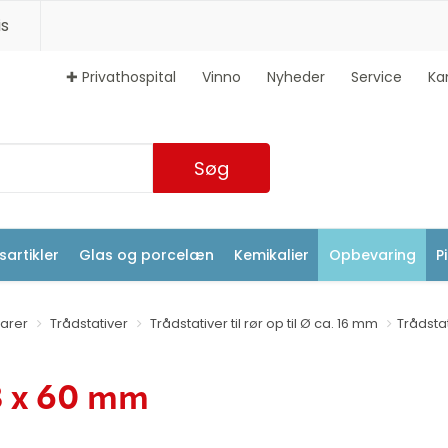
s
✚ Privathospital
Vinno
Nyheder
Service
Ka
Søg
artikler
Glas og porcelæn
Kemikalier
Opbevaring
P
arer
Trådstativer
Trådstativer til rør op til Ø ca. 16 mm
Trådstat
18 x 60 mm