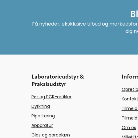
B
Få nyheder, eksklusive tilbud og markedsføri
dig n
Laboratorieudstyr &
Infor
Praksisudstyr
Opret b
Rør og PCR-artikler
Kontakt
Dyrkning
Tilmeld
Pipettering
Tilmeld
Apparatur
Om os
Glas og porcelæn
Miljøtil