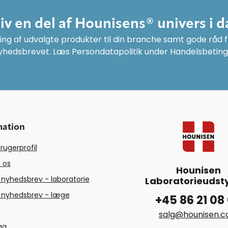
liv en del af Hounisens® univers i d
ng af udvalgte produkter til din branche samt gode råd fr
yhedsbrevet. Læs Persondatapolitik under Handelsbeting
mation
rugerprofil
 os
Hounisen
 nyhedsbrev - laboratorie
Laboratorieudsty
 nyhedsbrev - læge
+45 86 21 08
salg@hounisen.
tag