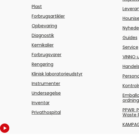
Plast
Levera
Forbrugsartikler
Hounise
Opbevaring
Nyhede
Diagnostik
Guides
Kemikalier
Service
Forbrugsvarer
VINNO u
Rengøring
Handels
Klinisk laboratorieudstyr
Persond
Instrumenter
Kontrol
Undersøgelse
Emballa
ordnin
Inventar
PPWR: 
Privathospital
Waste 
KAMPA