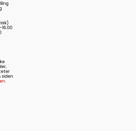
lling
g
nisk)
-16.00
0
ske
ler,
teter
 siden
en.