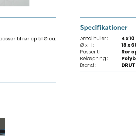
Specifikationer
Antal huller :
4 x 10
ser til rør op til Ø ca.
Ø x H :
18 x 
Passer til :
Rør o
Belægning :
Poly
Brand :
DRUT