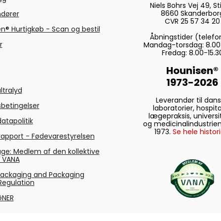
Niels Bohrs Vej 49, Sti
8660 Skanderbor
ndører
CVR 25 57 34 20
n® Hurtigkøb - Scan og bestil
Åbningstider (telefo
r
Mandag-torsdag: 8.00
Fredag: 8.00-15.3
Hounisen®
1973-2026
ltralyd
Leverandør til dan
betingelser
laboratorier, hospita
lægepraksis, universi
atapolitik
og medicinalindustrien
1973.
Se hele histori
rapport - Fødevarestyrelsen
ge: Medlem af den kollektive
g VANA
Packaging and Packaging
Regulation
GNER