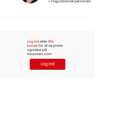
✓ Faguddannet personale
Log ind
eller
Bliv
kunde
for at se priser
og købe på
Hounisen.com
Log ind