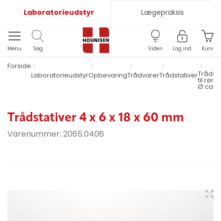
Laboratorieudstyr
Lægepraksis
Menu
Søg
Viden
Log ind
Kurv
Forside
Trådsta
Laboratorieudstyr
Opbevaring
Trådvarer
Trådstativer
til rør o
Ø ca. 
Trådstativer 4 x 6 x 18 x 60 mm
Varenummer:
2065.0406