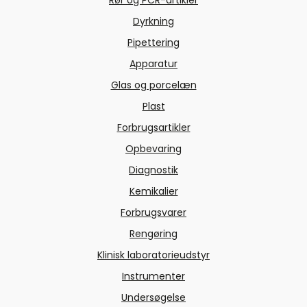
Rør og PCR-artikler
Dyrkning
Pipettering
Apparatur
Glas og porcelæn
Plast
Forbrugsartikler
Opbevaring
Diagnostik
Kemikalier
Forbrugsvarer
Rengøring
Klinisk laboratorieudstyr
Instrumenter
Undersøgelse