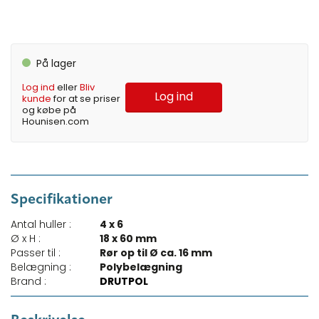
På lager
Log ind
eller
Bliv
Log ind
kunde
for at se priser
og købe på
Hounisen.com
Specifikationer
Antal huller :
4 x 6
Ø x H :
18 x 60 mm
Passer til :
Rør op til Ø ca. 16 mm
Belægning :
Polybelægning
Brand :
DRUTPOL