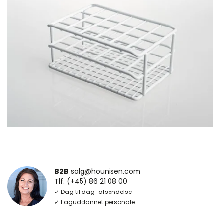
B2B
salg@hounisen.com
Tlf. (+45) 86 21 08 00
✓ Dag til dag-afsendelse
✓ Faguddannet personale