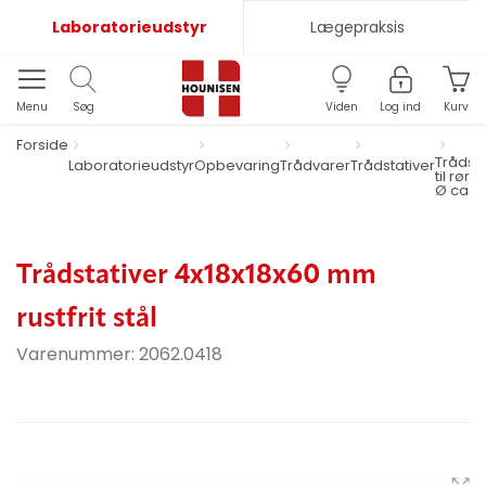
Laboratorieudstyr
Lægepraksis
Menu
Søg
Viden
Log ind
Kurv
Forside
Trådsta
Laboratorieudstyr
Opbevaring
Trådvarer
Trådstativer
til rør o
Ø ca. 
Trådstativer 4x18x18x60 mm
rustfrit stål
Varenummer:
2062.0418