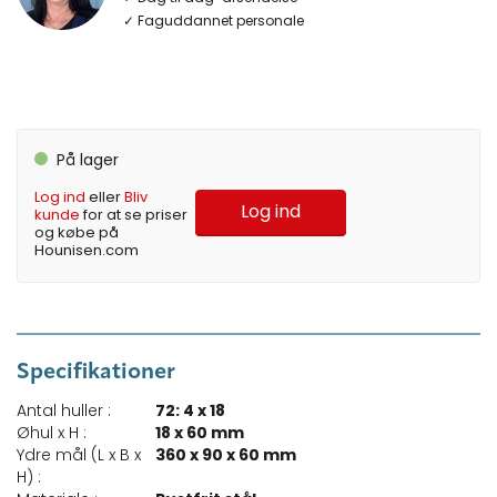
✓ Faguddannet personale
På lager
Log ind
eller
Bliv
Log ind
kunde
for at se priser
og købe på
Hounisen.com
Specifikationer
Antal huller :
72: 4 x 18
Øhul x H :
18 x 60 mm
Ydre mål (L x B x
360 x 90 x 60 mm
H) :