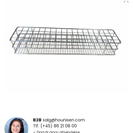
B2B
salg@hounisen.com
Tlf. (+45) 86 21 08 00
✓ Dag til dag-afsendelse