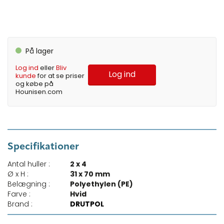
På lager
Log ind
eller
Bliv
Log ind
kunde
for at se priser
og købe på
Hounisen.com
Specifikationer
Antal huller :
2 x 4
Ø x H :
31 x 70 mm
Belægning :
Polyethylen (PE)
Farve :
Hvid
Brand :
DRUTPOL