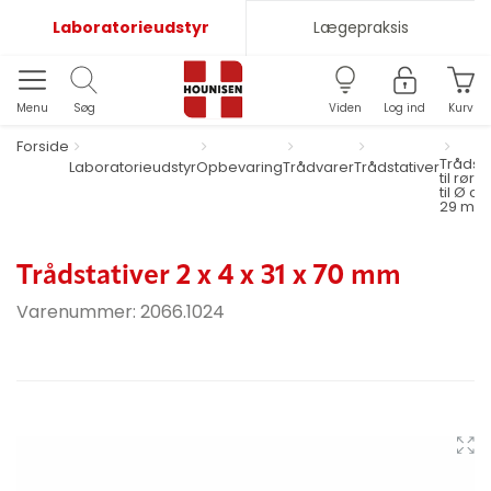
Laboratorieudstyr
Lægepraksis
Menu
Søg
Viden
Log ind
Kurv
Forside
Trådsta
Laboratorieudstyr
Opbevaring
Trådvarer
Trådstativer
til rør 
til Ø ca.
29 mm
Trådstativer 2 x 4 x 31 x 70 mm
Varenummer:
2066.1024