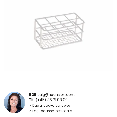
B2B
salg@hounisen.com
Tlf. (+45) 86 21 08 00
✓ Dag til dag-afsendelse
✓ Faguddannet personale