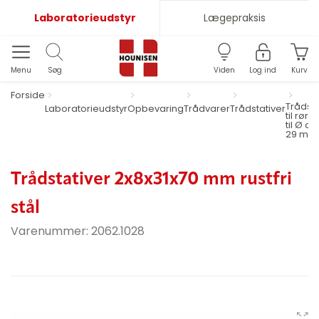
Laboratorieudstyr
Lægepraksis
Menu
Søg
Viden
Log ind
Kurv
Forside
Trådsta
Laboratorieudstyr
Opbevaring
Trådvarer
Trådstativer
til rør 
til Ø ca.
29 mm
Trådstativer 2x8x31x70 mm rustfri
stål
Varenummer:
2062.1028