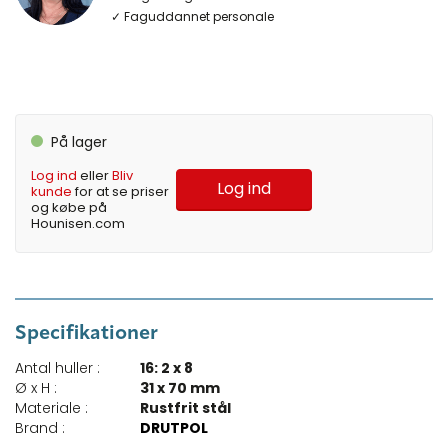
✓ Faguddannet personale
På lager
Log ind
eller
Bliv
Log ind
kunde
for at se priser
og købe på
Hounisen.com
Specifikationer
Antal huller :
16: 2 x 8
Ø x H :
31 x 70 mm
Materiale :
Rustfrit stål
Brand :
DRUTPOL