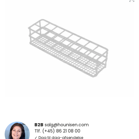
B2B
salg@hounisen.com
Tlf. (+45) 86 21 08 00
✓ Dag til dag-afsendelse