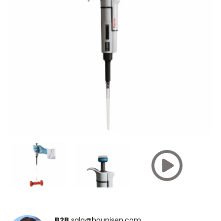
B2B
salg@hounisen.com