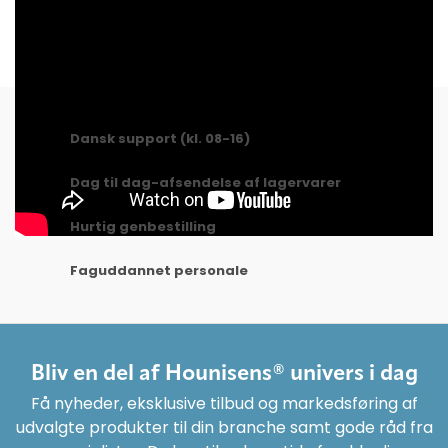
Ofte købt sammen med
Dansk support (kl. 08-16)
Dag til dag-afsendelse af lagervarer
Hurtig genbestilling
Faguddannet personale
Bliv en del af Hounisens® univers i dag
Få nyheder, eksklusive tilbud og markedsføring af
udvalgte produkter til din branche samt gode råd fra