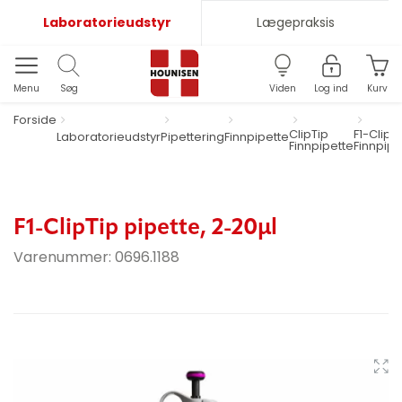
Laboratorieudstyr
Lægepraksis
Menu
Søg
Viden
Log ind
Kurv
Forside
ClipTip
F1-ClipT
Laboratorieudstyr
Pipettering
Finnpipette
Finnpipette
Finnpipe
F1-ClipTip pipette, 2-20µl
Varenummer:
0696.1188