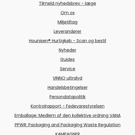
Tilmeld nyhedsbrev - læge
Om os
Miljøtiltag
Leverandører
Hounisen® Hurtigkøb - Scan og bestil
Nyheder
Guides
Service
VINNO ultralyd
Handelsbetingelser
Persondatapolitik
Kontrolrapport - Fødevarestyrelsen
Emballage: Medlem af den kollektive ordning VANA
PPWR: Packaging and Packaging Waste Regulation
KAMPAGNER