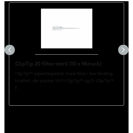
ClipTip 20 filter steril (10 x 96/rack)
ClipTip™-pipettespidser med filter i low binding
kvalitet, der passer til F1-ClipTip™ og E1-ClipTip™
F...