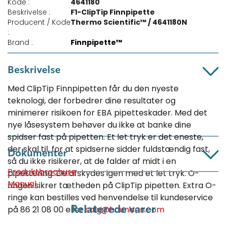
Kode :
4641180
Beskrivelse :
F1-ClipTip Finnpipette
Producent / Kode
Thermo Scientific™ / 4641180N
:
Brand :
Finnpipette™
Beskrivelse
Med ClipTip Finnpipetten får du den nyeste
teknologi, der forbedrer dine resultater og
minimerer risikoen for EBA pipetteskader. Med det
nye låsesystem behøver du ikke at banke dine
spidser fast på pipetten. Et let tryk er det eneste,
der skal til, for at spidserne sidder fuldstændig fast,
Dokumenter
så du ikke risikerer, at de falder af midt i en
Produktbrochure
pipettering. De afskydes igen med et let tryk. O-
Manual
ringen sikrer tætheden på ClipTip pipetten. Extra O-
ringe kan bestilles ved henvendelse til kundeservice
på 86 21 08 00 eller
salg@hounisen.com
Relaterede varer