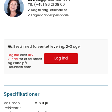
Tlf. (+45) 86 21 08 00
✓ Dag til dag-afsendelse
✓ Faguddannet personale
⛟ Bestil med forventet levering: 2-3 uger
Log ind
eller
Bliv
Log ind
kunde
for at se priser
og købe på
Hounisen.com
Specifikationer
Volumen :
2-20 µl
Pakkestr. :
-