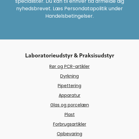
specialister. Du kan til enhver tid afmelde dig
nyhedsbrevet. Læs Persondatapolitik under
Handelsbetingelser.
Laboratorieudstyr & Praksisudstyr
Rør og PCR-artikler
Dyrkning
Pipettering
Apparatur
Glas og porcelæn
Plast
Forbrugsartikler
Opbevaring