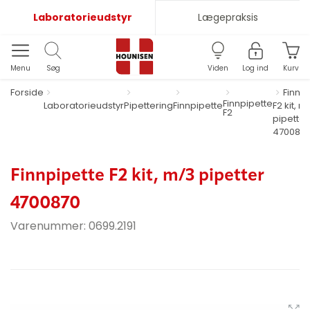
Laboratorieudstyr
Lægepraksis
Menu
Søg
Viden
Log ind
Kurv
Forside
Finnp
Finnpipette
Laboratorieudstyr
Pipettering
Finnpipette
F2 kit, m
F2
pipetter
470087
Finnpipette F2 kit, m/3 pipetter
4700870
Varenummer:
0699.2191