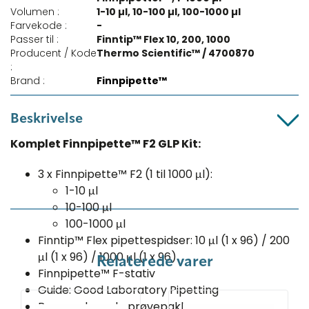
Volumen :
1-10 µl, 10-100 µl, 100-1000 µl
Farvekode :
-
Passer til :
Finntip™ Flex 10, 200, 1000
Producent / Kode
Thermo Scientific™ / 4700870
:
Brand :
Finnpipette™
Beskrivelse
Komplet Finnpipette™ F2 GLP Kit:
3 x Finnpipette™ F2 (1 til 1000 μl):
1-10 μl
10-100 μl
100-1000 μl
Finntip™ Flex pipettespidser: 10 μl (1 x 96) / 200
μl (1 x 96) / 1000 μl (1 x 96)
Relaterede varer
Finnpipette™ F-stativ
Guide: Good Laboratory Pipetting
Reagensbrønde prøvepakke​