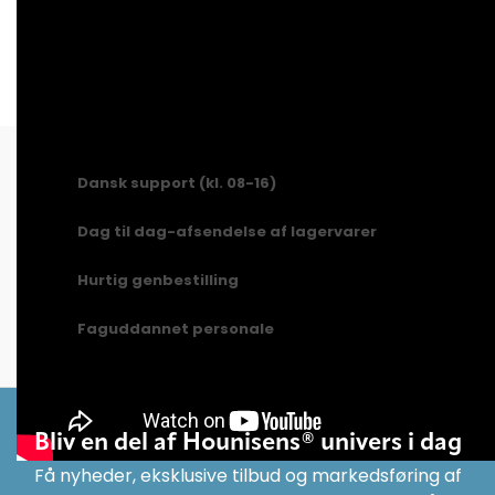
Ofte købt sammen med
Dansk support (kl. 08-16)
Dag til dag-afsendelse af lagervarer
Hurtig genbestilling
Faguddannet personale
Bliv en del af Hounisens® univers i dag
Få nyheder, eksklusive tilbud og markedsføring af