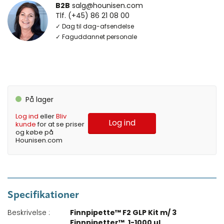
B2B
salg@hounisen.com
Tlf. (+45) 86 21 08 00
✓ Dag til dag-afsendelse
✓ Faguddannet personale
På lager
Log ind
eller
Bliv
Log ind
kunde
for at se priser
og købe på
Hounisen.com
Specifikationer
Beskrivelse :
Finnpipette™ F2 GLP Kit m/ 3
Finnpipetter™, 1-1000 µl