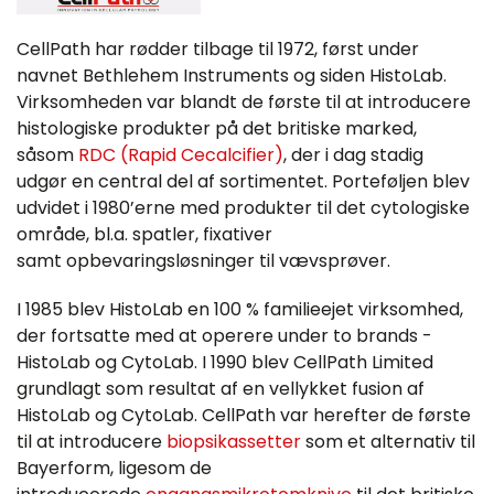
CellPath har rødder tilbage til 1972, først under
navnet Bethlehem Instruments og siden HistoLab.
Virksomheden var blandt de første til at introducere
histologiske produkter på det britiske marked,
såsom
RDC (Rapid Cecalcifier)
, der i dag stadig
udgør en central del af sortimentet. Porteføljen blev
udvidet i 1980’erne med produkter til det cytologiske
område, bl.a. spatler, fixativer
samt opbevaringsløsninger til vævsprøver.
I 1985 blev HistoLab en 100 % familieejet virksomhed,
der fortsatte med at operere under to brands -
HistoLab og CytoLab. I 1990 blev CellPath Limited
grundlagt som resultat af en vellykket fusion af
HistoLab og CytoLab. CellPath var herefter de første
til at introducere
biopsikassetter
som et alternativ til
Bayerform, ligesom de