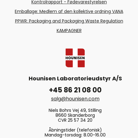
Kontrolrapport - Fødevarestyrelsen
Emballage: Medlem af den kollektive ordning VANA
PPWR: Packaging and Packaging Waste Regulation
KAMPAGNER
Hounisen Laboratorieudstyr A/S
+45 86 21 08 00
salg@hounisen.com
Niels Bohrs Vej 49, Stilling
8660 Skanderborg
CVR 25 57 34 20
Åbningstider (telefonisk)
Mandag-torsdag: 8.00-16.00