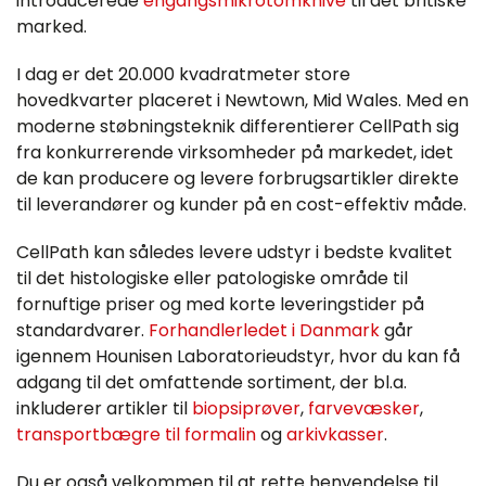
introducerede
engangsmikrotomknive
til det britiske
marked.
I dag er det 20.000 kvadratmeter store
hovedkvarter placeret i Newtown, Mid Wales. Med en
moderne støbningsteknik differentierer CellPath sig
fra konkurrerende virksomheder på markedet, idet
de kan producere og levere forbrugsartikler direkte
til leverandører og kunder på en cost-effektiv måde.
CellPath kan således levere udstyr i bedste kvalitet
til det histologiske eller patologiske område til
fornuftige priser og med korte leveringstider på
standardvarer.
Forhandlerledet i Danmark
går
igennem Hounisen Laboratorieudstyr, hvor du kan få
adgang til det omfattende sortiment, der bl.a.
inkluderer artikler til
biopsiprøver
,
farvevæsker
,
transportbægre til formalin
og
arkivkasser
.
Du er også velkommen til at rette henvendelse til