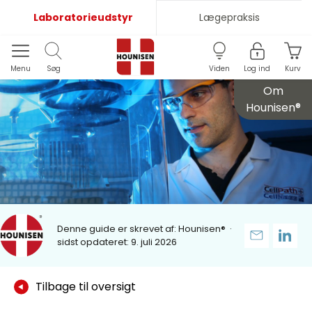
Laboratorieudstyr
Lægepraksis
Menu
Søg
Viden
Log ind
Kurv
Om
Hounisen®
Denne guide er skrevet af:
Hounisen®
·
sidst opdateret: 9. juli 2026
Tilbage til oversigt