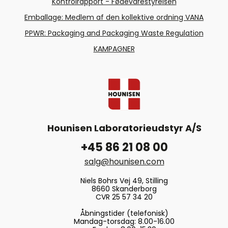
Kontrolrapport - Fødevarestyrelsen
Emballage: Medlem af den kollektive ordning VANA
PPWR: Packaging and Packaging Waste Regulation
KAMPAGNER
Hounisen Laboratorieudstyr A/S
+45 86 21 08 00
salg@hounisen.com
Niels Bohrs Vej 49, Stilling
8660 Skanderborg
CVR 25 57 34 20
Åbningstider (telefonisk)
Mandag-torsdag: 8.00-16.00