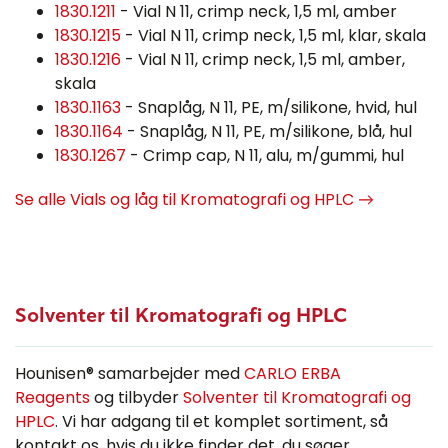
1830.1211
- Vial N 11, crimp neck, 1,5 ml, amber
1830.1215
- Vial N 11, crimp neck, 1,5 ml, klar, skala
1830.1216
- Vial N 11, crimp neck, 1,5 ml, amber,
skala
1830.1163
- Snaplåg, N 11, PE, m/silikone, hvid, hul
1830.1164
- Snaplåg, N 11, PE, m/silikone, blå, hul
1830.1267
- Crimp cap, N 11, alu, m/gummi, hul
Se alle Vials og låg til Kromatografi og HPLC →
Solventer til Kromatografi og HPLC
Hounisen® samarbejder med
CARLO ERBA
Reagents
og tilbyder
Solventer til Kromatografi og
HPLC
. Vi har adgang til et komplet sortiment, så
kontakt os, hvis du ikke finder det, du søger.