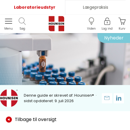
Laboratorieudstyr
Lægepraksis
Menu
Søg
Viden
Log ind
Kurv
Nyheder
Denne guide er skrevet af:
Hounisen®
·
sidst opdateret: 9. juli 2026
Tilbage til oversigt