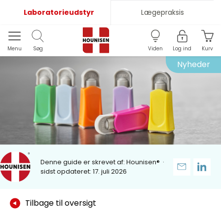
Laboratorieudstyr
Lægepraksis
Menu
Søg
Viden
Log ind
Kurv
Nyheder
Denne guide er skrevet af:
Hounisen®
·
sidst opdateret: 17. juli 2026
Tilbage til oversigt