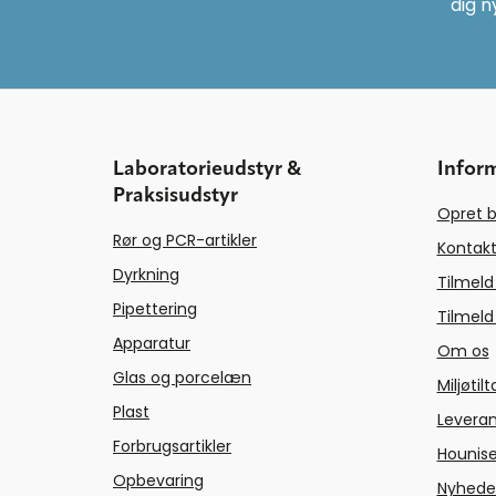
dig n
Laboratorieudstyr &
Infor
Praksisudstyr
Opret b
Rør og PCR-artikler
Kontakt
Dyrkning
Tilmeld
Pipettering
Tilmeld
Apparatur
Om os
Glas og porcelæn
Miljøtil
Plast
Levera
Forbrugsartikler
Hounise
Opbevaring
Nyhede