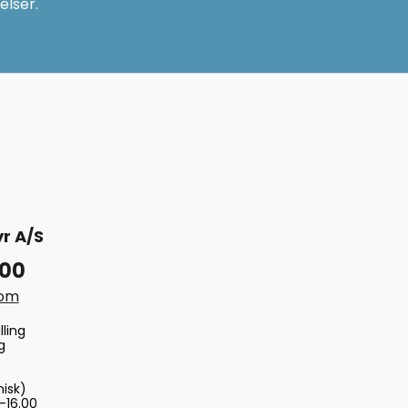
elser.
r A/S
 00
com
lling
g
nisk)
-16.00