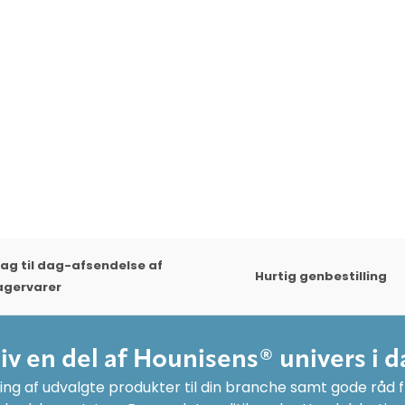
ag til dag-afsendelse af
Hurtig genbestilling
agervarer
liv en del af Hounisens® univers i d
ng af udvalgte produkter til din branche samt gode råd fr