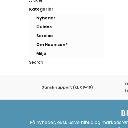
Artikler
Kategorier
Nyheder
Guides
Service
Om Hounisen®
Miljø
Search
D
Dansk support (kl. 08-16)
l
B
Få nyheder, eksklusive tilbud og markedsføri