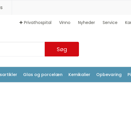
s
✚ Privathospital
Vinno
Nyheder
Service
Ka
Søg
artikler
Glas og porcelæn
Kemikalier
Opbevaring
P