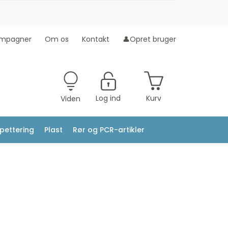
mpagner
Om os
Kontakt
👤Opret bruger
Log ind
Kurv
Viden
ipettering
Plast
Rør og PCR-artikler