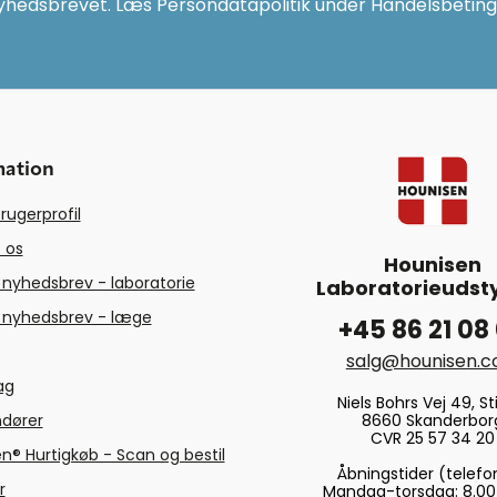
yhedsbrevet. Læs Persondatapolitik under Handelsbeting
mation
rugerprofil
 os
Hounisen
 nyhedsbrev - laboratorie
Laboratorieudsty
 nyhedsbrev - læge
+45 86 21 08
salg@hounisen.
tag
Niels Bohrs Vej 49, Sti
8660 Skanderbor
ndører
CVR 25 57 34 20
n® Hurtigkøb - Scan og bestil
Åbningstider (telefo
r
Mandag-torsdag: 8.00