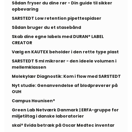
Sådan fryser du dine rør - Din guide til sikker
opbevaring
SARSTEDT Low retention pipettespidser
Sådan bruger du et stasebånd
Skab dine egne labels med DURAN® LABEL
CREATOR
Vælg en KAUTEX beholder i den rette type plast
SARSTEDT 5 ml mikrorør - den ideele volumen i
mellemklassen
Molekylær Diagnostik: Kom i flow med SARSTEDT
Nyt studie: Genanvendelse af blodprøverør på
OUH
Campus Hounisen®
Green Lab Netværk Danmark | ERFA-gruppe for
miljøtiltag i danske laboratorier
skai® Evida betræk på Oscar Medtec inventar