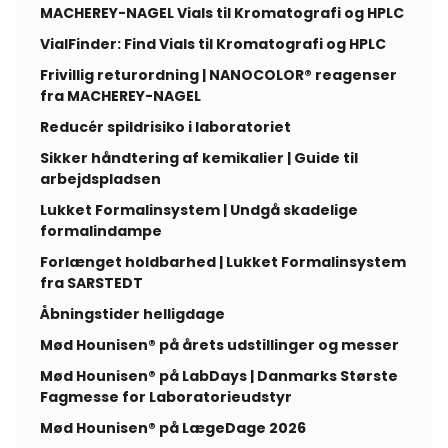
MACHEREY-NAGEL Vials til Kromatografi og HPLC
VialFinder: Find Vials til Kromatografi og HPLC
Frivillig returordning | NANOCOLOR® reagenser
fra MACHEREY-NAGEL
Reducér spildrisiko i laboratoriet
Sikker håndtering af kemikalier | Guide til
arbejdspladsen
Lukket Formalinsystem | Undgå skadelige
formalindampe
Forlænget holdbarhed | Lukket Formalinsystem
fra SARSTEDT
Åbningstider helligdage
Mød Hounisen® på årets udstillinger og messer
Mød Hounisen® på LabDays | Danmarks Største
Fagmesse for Laboratorieudstyr
Mød Hounisen® på LægeDage 2026