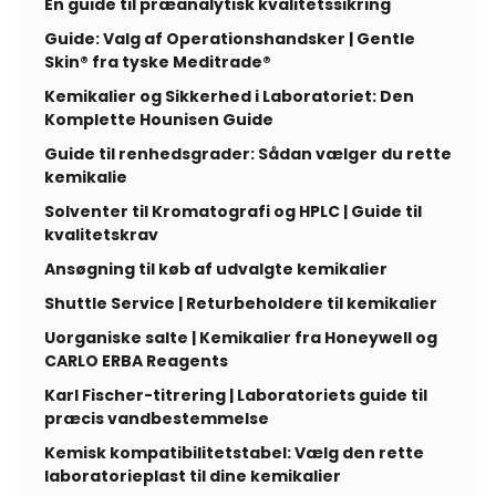
En guide til præanalytisk kvalitetssikring
Guide: Valg af Operationshandsker | Gentle
Skin® fra tyske Meditrade®
Kemikalier og Sikkerhed i Laboratoriet: Den
Komplette Hounisen Guide
Guide til renhedsgrader: Sådan vælger du rette
kemikalie
Solventer til Kromatografi og HPLC | Guide til
kvalitetskrav
Ansøgning til køb af udvalgte kemikalier
Shuttle Service | Returbeholdere til kemikalier
Uorganiske salte | Kemikalier fra Honeywell og
CARLO ERBA Reagents
Karl Fischer-titrering | Laboratoriets guide til
præcis vandbestemmelse
Kemisk kompatibilitetstabel: Vælg den rette
laboratorieplast til dine kemikalier