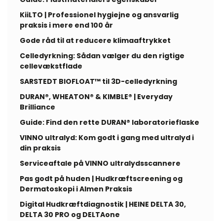
KiiLTO | Professionel hygiejne og ansvarlig
praksis i mere end 100 år
Gode råd til at reducere klimaaftrykket
Celledyrkning: Sådan vælger du den rigtige
cellevækstflade
SARSTEDT BIOFLOAT™ til 3D-celledyrkning
DURAN®, WHEATON® & KIMBLE® | Everyday
Brilliance
Guide: Find den rette DURAN® laboratorieflaske
VINNO ultralyd: Kom godt i gang med ultralyd i
din praksis
Serviceaftale på VINNO ultralydsscannere
Pas godt på huden | Hudkræftscreening og
Dermatoskopi i Almen Praksis
Digital Hudkræftdiagnostik | HEINE DELTA 30,
DELTA 30 PRO og DELTAone