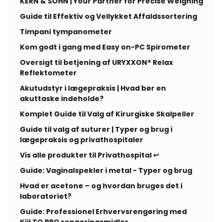
KERN & SOHN | Your Partner for Precise Weighing
Guide til Effektiv og Vellykket Affaldssortering
Timpani tympanometer
Kom godt i gang med Easy on-PC Spirometer
Oversigt til betjening af URYXXON® Relax
Reflektometer
Akutudstyr i lægepraksis | Hvad bør en
akuttaske indeholde?
Komplet Guide til Valg af Kirurgiske Skalpeller
Guide til valg af suturer | Typer og brug i
lægepraksis og privathospitaler
Vis alle produkter til Privathospital ↩
Guide: Vaginalspekler i metal - Typer og brug
Hvad er acetone – og hvordan bruges det i
laboratoriet?
Guide: Professionel Erhvervsrengøring med