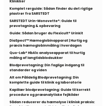
Klinikker
Komplet rørguide: Sådan finder du det rigtige
plastrør fra SARSTEDT
SARSTEDT Urin-Monovette®: Guide til
prøvetagning & opbevaring
Guide: Sådan bruger du Flexicult® Urinkit
DiaSpect™ Hæmoglobinapparat | Hurtig og
præcis hæmoglobinmåling i hverdagen
Quo-Lab® HbA1c analyseapparat til hurtig
måling af langtidsblodsukker
Blodprøvetagning: Din faglige indgang til
standarder og viden
Alt om Pålidelig Blodprøvetagning: Din
komplette guide til klinik og laboratorie
Kapillær blodprøvetagning: Guide til korrekt
procedure og præanalytiske fejlkilder
Sådan reducerer du hæmolyse i klinisk praksis: