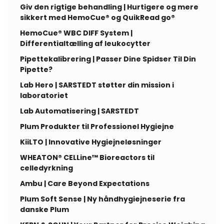
Giv den rigtige behandling | Hurtigere og mere
sikkert med HemoCue® og QuikRead go®
HemoCue® WBC DIFF System |
Differentialtælling af leukocytter
Pipettekalibrering | Passer Dine Spidser Til Din
Pipette?
Lab Hero | SARSTEDT støtter din mission i
laboratoriet
Lab Automatisering | SARSTEDT
Plum Produkter til Professionel Hygiejne
KiiLTO | Innovative Hygiejneløsninger
WHEATON® CELLine™ Bioreactors til
celledyrkning
Ambu | Care Beyond Expectations
Plum Soft Sense | Ny håndhygiejneserie fra
danske Plum