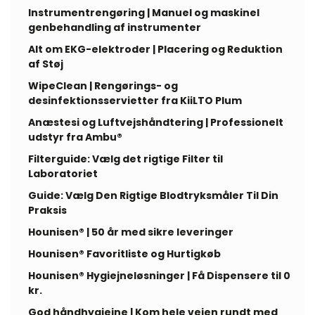
Instrumentrengøring | Manuel og maskinel
genbehandling af instrumenter
Alt om EKG-elektroder | Placering og Reduktion
af Støj
WipeClean | Rengørings- og
desinfektionsservietter fra KiiLTO Plum
Anæstesi og Luftvejshåndtering | Professionelt
udstyr fra Ambu®
Filterguide: Vælg det rigtige Filter til
Laboratoriet
Guide: Vælg Den Rigtige Blodtryksmåler Til Din
Praksis
Hounisen® | 50 år med sikre leveringer
Hounisen® Favoritliste og Hurtigkøb
Hounisen® Hygiejneløsninger | Få Dispensere til 0
kr.
God håndhygiejne | Kom hele vejen rundt med