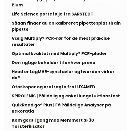
Plum
Life Science portefølje fra SARSTEDT
Sådan finder du en kalibreret pipettespids til din
pipette
Vælg Multiply® PCR-rør for de mest præcise
resultater
Optimal kvalitet med Multiply® PCR-plader
Den rigtige beholder til enhver prøve
Hvad er LogMAR-synstavler og hvordan virker
de?
Otoskoper og øretragte fra LUXAMED
SPIROLENIS | Pålidelig og enkel lungefuktionstest
QuikRead go® Plus | Få Pålidelige Analyser på
Rekordtid
Kom godt i gang med Memmert SF30
Tørsterilisator