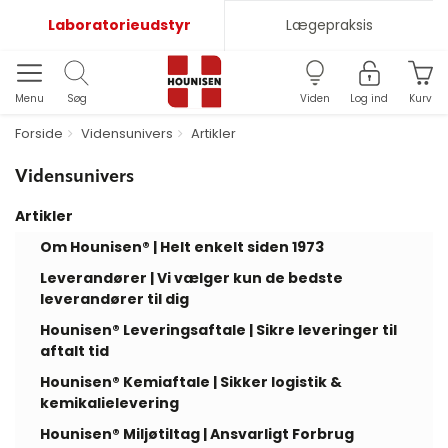
Laboratorieudstyr
Lægepraksis
Menu
Søg
Viden
Log ind
Kurv
Forside
Vidensunivers
Artikler
Vidensunivers
Artikler
Om Hounisen® | Helt enkelt siden 1973
Leverandører | Vi vælger kun de bedste
leverandører til dig
Hounisen® Leveringsaftale | Sikre leveringer til
aftalt tid
Hounisen® Kemiaftale | Sikker logistik &
kemikalielevering
Hounisen® Miljøtiltag | Ansvarligt Forbrug