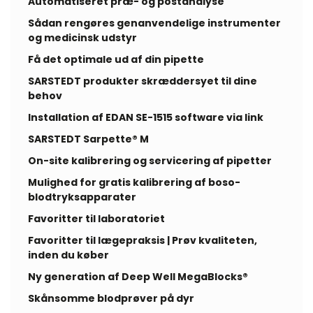
Automatiseret præ- og postanalyse
Sådan rengøres genanvendelige instrumenter
og medicinsk udstyr
Få det optimale ud af din pipette
SARSTEDT produkter skræddersyet til dine
behov
Installation af EDAN SE-1515 software via link
SARSTEDT Sarpette® M
On-site kalibrering og servicering af pipetter
Mulighed for gratis kalibrering af boso-
blodtryksapparater
Favoritter til laboratoriet
Favoritter til lægepraksis | Prøv kvaliteten,
inden du køber
Ny generation af Deep Well MegaBlocks®
Skånsomme blodprøver på dyr