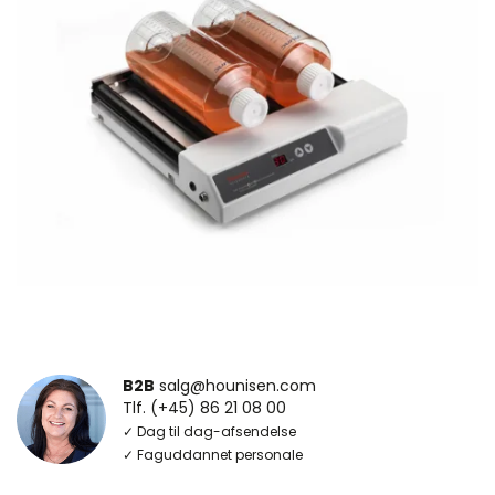
B2B
salg@hounisen.com
Tlf. (+45) 86 21 08 00
✓ Dag til dag-afsendelse
✓ Faguddannet personale