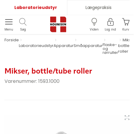
Laboratorieudstyr
Lægepraksis
Menu
Søg
Viden
Log ind
Kurv
Forside
Mikse
Flaske-
Laboratorieudstyr
Apparatur
Småapparatur
bottle/
og
roller
rørruller
Mikser, bottle/tube roller
Varenummer:
1593.1000