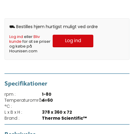
⛟ Bestilles hjem hurtigst muligt ved ordre
Log ind
eller
Bliv
Log ind
kunde
for at se priser
og købe på
Hounisen.com
Specifikationer
rpm :
1-80
Temperaturområde
4-60
°C :
L x B x H :
378 x 360 x 72
Brand :
Thermo Scientific™