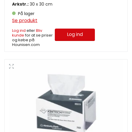
Arkstr.:
30 x 30 cm
På lager
Se produkt
Log ind
eller
Bliv
Log ind
kunde
for at se priser
og købe på
Hounisen.com