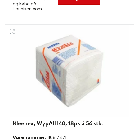
og købe på
Hounisen.com
Kleenex, WypAll l40, 18pk á 56 stk.
Varenummer:
1108.7471