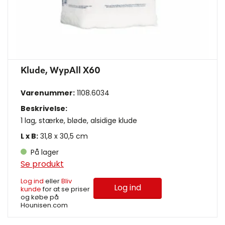
Klude, WypAll X60
Varenummer:
1108.6034
Beskrivelse:
1 lag, stærke, bløde, alsidige klude
L x B:
31,8 x 30,5 cm
På lager
Se produkt
Log ind
eller
Bliv
Log ind
kunde
for at se priser
og købe på
Hounisen.com