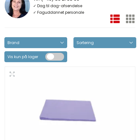
✓ Dag til dag-afsendelse
✓ Faguddannet personale
Vis kun på lager