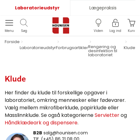
Laboratorieudstyr
Lægepraksis
Menu
Søg
Viden
Log ind
Kurv
Forside
Rengøring og
Laboratorieudstyr
Forbrugsartikler
Klude
desinfektion til
laboratoriet
Klude
Her finder du klude til forskellige opgaver i
laboratoriet, omkring mennesker eller fødevarer.
Vælg mellem mikrofiberklude, papirklude eller
Masslinnklude. Se også kategorierne
Servietter
og
Håndklædeark og dispensere
.
B2B
salg@hounisen.com
Tlf. (+45) 86 21 08 00