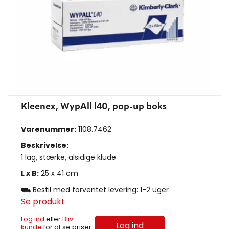
Kleenex, WypAll l40, pop-up boks
Varenummer:
1108.7462
Beskrivelse:
1 lag, stærke, alsidige klude
L x B:
25 x 41 cm
⛟ Bestil med forventet levering: 1-2 uger
Se produkt
Log ind
eller
Bliv
Log ind
kunde
for at se priser