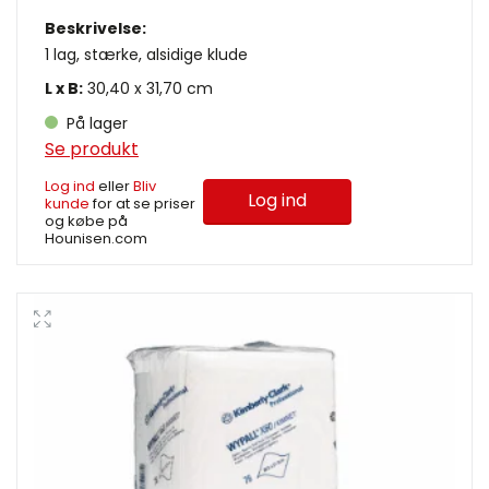
Beskrivelse:
1 lag, stærke, alsidige klude
L x B:
30,40 x 31,70 cm
På lager
Se produkt
Log ind
eller
Bliv
Log ind
kunde
for at se priser
og købe på
Hounisen.com