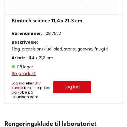
Kimtech science 11,4 x 21,3 cm
Varenummer:
1108.7552
Beskrivelse:
1 lag, præcisionsklud, blød, stor sugeevne, fnugfri
Arkstr.:
11,4 x 21,3 cm
På lager
Se produkt
Log ind
eller
Bliv
Log ind
kunde
for at se priser
og købe på
Hounisen.com
Rengøringsklude til laboratoriet