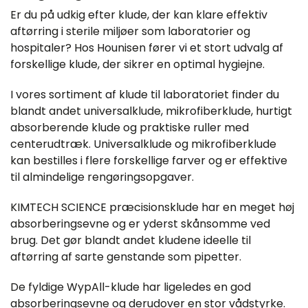
Er du på udkig efter klude, der kan klare effektiv
aftørring i sterile miljøer som laboratorier og
hospitaler? Hos Hounisen fører vi et stort udvalg af
forskellige klude, der sikrer en optimal hygiejne.
I vores sortiment af klude til laboratoriet finder du
blandt andet universalklude, mikrofiberklude, hurtigt
absorberende klude og praktiske ruller med
centerudtræk. Universalklude og mikrofiberklude
kan bestilles i flere forskellige farver og er effektive
til almindelige rengøringsopgaver.
KIMTECH SCIENCE præcisionsklude har en meget høj
absorberingsevne og er yderst skånsomme ved
brug. Det gør blandt andet kludene ideelle til
aftørring af sarte genstande som pipetter.
De fyldige WypAll-klude har ligeledes en god
absorberingsevne og derudover en stor vådstyrke.