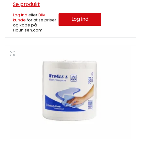
Se produkt
Log ind
eller
Bliv
Log ind
kunde
for at se priser
og købe på
Hounisen.com