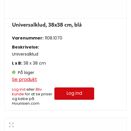
Universalklud, 38x38 cm, blå
Varenummer:
1108.1070
Beskrivelse:
Universalklud
L x B:
38 x 38 cm
På lager
Se produkt
Log ind
eller
Bliv
Log ind
kunde
for at se priser
og købe på
Hounisen.com