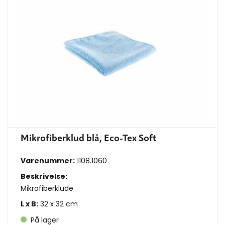
Mikrofiberklud blå, Eco-Tex Soft
Varenummer:
1108.1060
Beskrivelse:
Mikrofiberklude
L x B:
32 x 32 cm
På lager