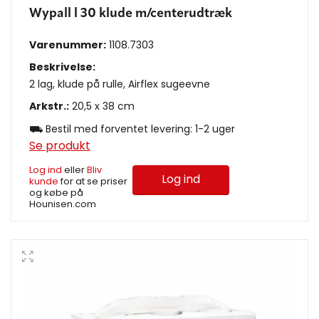
Wypall l 30 klude m/centerudtræk
Varenummer:
1108.7303
Beskrivelse:
2 lag, klude på rulle, Airflex sugeevne
Arkstr.:
20,5 x 38 cm
⛟ Bestil med forventet levering: 1-2 uger
Se produkt
Log ind
eller
Bliv
Log ind
kunde
for at se priser
og købe på
Hounisen.com