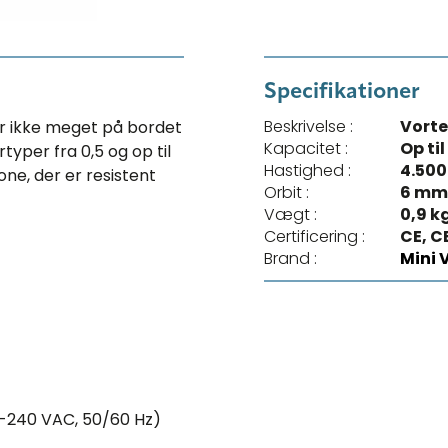
Specifikationer
Beskrivelse :
Vorte
er ikke meget på bordet
Kapacitet :
Op til
typer fra 0,5 og op til
Hastighed :
4.500
kone, der er resistent
Orbit :
6 m
Vægt :
0,9 k
Certificering :
CE, C
Brand :
Mini 
00-240 VAC, 50/60 Hz)