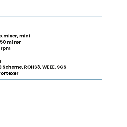
x mixer, mini
 50 ml rør
 rpm
m
g
B Scheme, ROHS3, WEEE, SGS
Vortexer