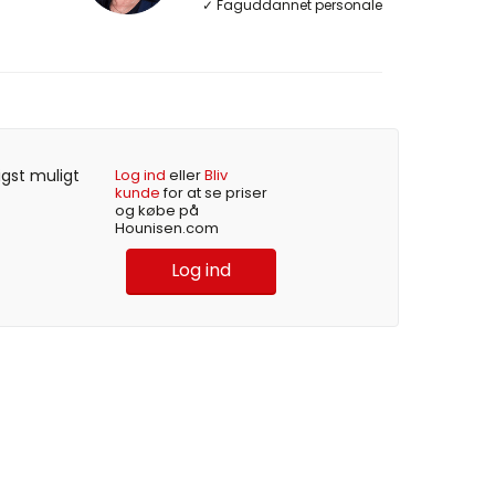
✓ Faguddannet personale
igst muligt
Log ind
eller
Bliv
kunde
for at se priser
og købe på
Hounisen.com
Log ind