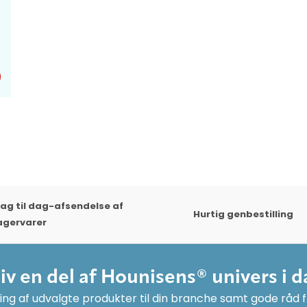
ag til dag-afsendelse af
Hurtig genbestilling
agervarer
liv en del af Hounisens® univers i d
ng af udvalgte produkter til din branche samt gode råd fr