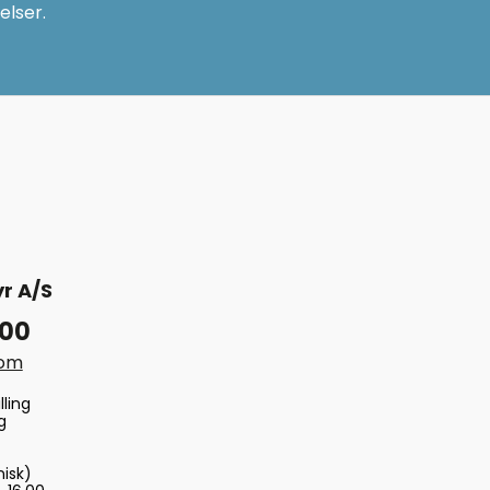
elser.
r A/S
 00
com
lling
g
nisk)