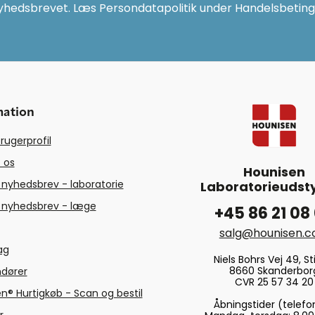
yhedsbrevet. Læs Persondatapolitik under Handelsbeting
mation
rugerprofil
 os
Hounisen
 nyhedsbrev - laboratorie
Laboratorieudsty
 nyhedsbrev - læge
+45 86 21 08
salg@hounisen.
tag
Niels Bohrs Vej 49, Sti
8660 Skanderbor
ndører
CVR 25 57 34 20
n® Hurtigkøb - Scan og bestil
Åbningstider (telefo
r