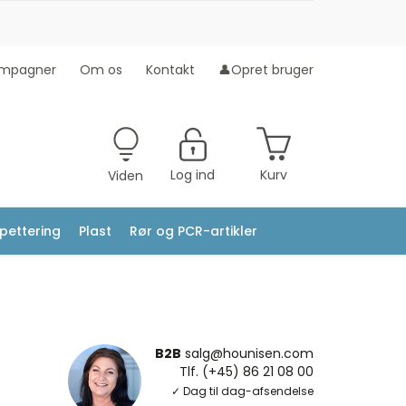
mpagner
Om os
Kontakt
👤Opret bruger
Log ind
Kurv
Viden
ipettering
Plast
Rør og PCR-artikler
B2B
salg@hounisen.com
Tlf. (+45) 86 21 08 00
✓ Dag til dag-afsendelse