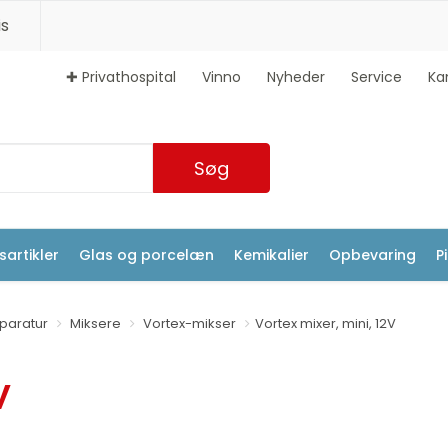
s
✚ Privathospital
Vinno
Nyheder
Service
Ka
Søg
artikler
Glas og porcelæn
Kemikalier
Opbevaring
P
aratur
Miksere
Vortex-mikser
Vortex mixer, mini, 12V
V