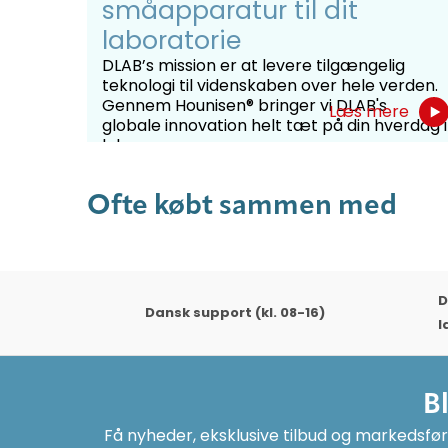
småapparatur til dit
laboratorie
DLAB’s mission er at levere tilgængelig
teknologi til videnskaben over hele verden.
Gennem Hounisen® bringer vi DLAB's
Læs mere
globale innovation helt tæt på din hverdag i
labora...
Ofte købt sammen med
D
Dansk support (kl. 08-16)
l
B
Få nyheder, eksklusive tilbud og markedsføri