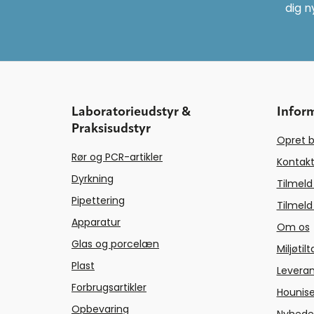
dig n
Laboratorieudstyr &
Infor
Praksisudstyr
Opret b
Rør og PCR-artikler
Kontakt
Dyrkning
Tilmeld
Pipettering
Tilmeld
Apparatur
Om os
Glas og porcelæn
Miljøtil
Plast
Levera
Forbrugsartikler
Hounise
Opbevaring
Nyhede