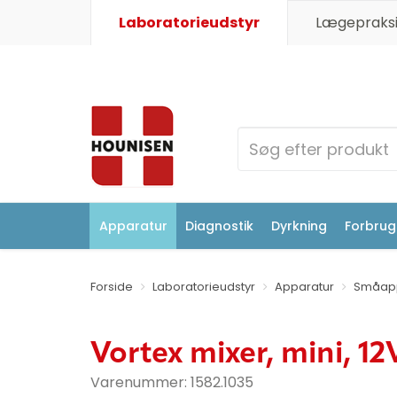
Laboratorieudstyr
Lægepraksi
Apparatur
Diagnostik
Dyrkning
Forbrugs
Forside
Laboratorieudstyr
Apparatur
Småapp
Vortex mixer, mini, 12
Varenummer:
1582.1035