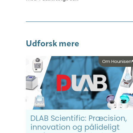
Udforsk mere
Om Hounisen
DLAB Scientific: Præcision,
innovation og pålideligt