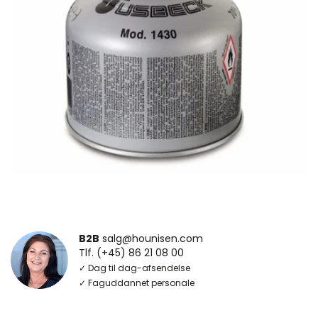
B2B
salg@hounisen.com
Tlf. (+45) 86 21 08 00
✓ Dag til dag-afsendelse
✓ Faguddannet personale