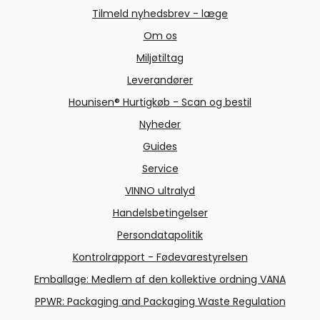
Tilmeld nyhedsbrev - læge
Om os
Miljøtiltag
Leverandører
Hounisen® Hurtigkøb - Scan og bestil
Nyheder
Guides
Service
VINNO ultralyd
Handelsbetingelser
Persondatapolitik
Kontrolrapport - Fødevarestyrelsen
Emballage: Medlem af den kollektive ordning VANA
PPWR: Packaging and Packaging Waste Regulation