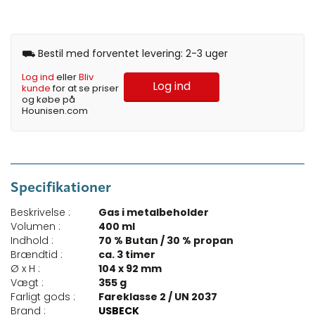
⛟ Bestil med forventet levering: 2-3 uger
Log ind
eller
Bliv
Log ind
kunde
for at se priser
og købe på
Hounisen.com
Specifikationer
Beskrivelse :
Gas i metalbeholder
Volumen :
400 ml
Indhold :
70 % Butan / 30 % propan
Brændtid :
ca. 3 timer
Ø x H :
104 x 92 mm
Vægt :
355 g
Farligt gods :
Fareklasse 2 / UN 2037
Brand :
USBECK