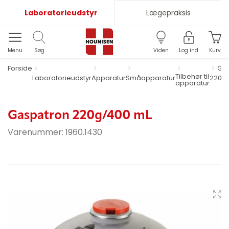
Laboratorieudstyr
Lægepraksis
Menu
Søg
Viden
Log ind
Kurv
Forside
Ga
Tilbehør til
Laboratorieudstyr
Apparatur
Småapparatur
220g
apparatur
Gaspatron 220g/400 mL
Varenummer:
1960.1430