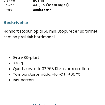
Urskive :
110 mm
Power :
AA 1,5 V (medfølger)
Brand :
Assistent®
Beskrivelse
Hanhart stopur, op til 60 min. Stopuret er udformet
som en praktisk bordmodel.
Grå ABS-plast
370 g
Quartz urværk: 32.768 Khz kvarts oscillator
Temperaturområde: -10 °C til +60 °C
inkl. batteri.