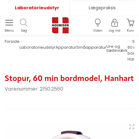
Laboratorieudstyr
Lægepraksis
Menu
Søg
Viden
Log ind
Kurv
Forside
Sto
Ure og
Laboratorieudstyr
Apparatur
Småapparatur
60 mi
tælleværk
bord
Hanh
Stopur, 60 min bordmodel, Hanhart
Varenummer:
2150.2560