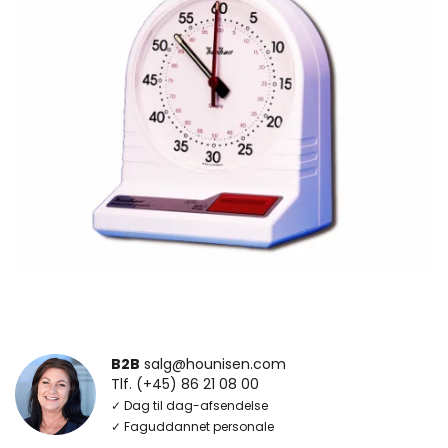
B2B
salg@hounisen.com
Tlf. (+45) 86 21 08 00
✓ Dag til dag-afsendelse
✓ Faguddannet personale