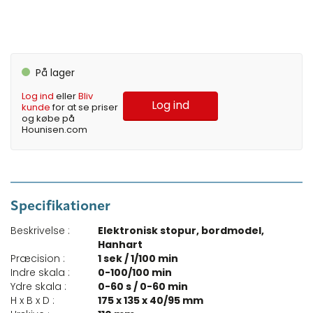
På lager
Log ind
eller
Bliv
Log ind
kunde
for at se priser
og købe på
Hounisen.com
Specifikationer
Beskrivelse :
Elektronisk stopur, bordmodel,
Hanhart
Præcision :
1 sek / 1/100 min
Indre skala :
0-100/100 min
Ydre skala :
0-60 s / 0-60 min
H x B x D :
175 x 135 x 40/95 mm