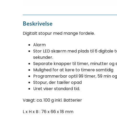
Beskrivelse
Digitalt stopur med mange fordele.
Alarm
Stor LED skærm med plads til 6 digitale ta
sekunder.
Separate knapper til timer, minutter og
Mulighed for at køre to timere samtidig
Programmerbar optil 99 timer, 59 min og
Stopur, der tæller opad
Uret viser standard tid.
Vægt: ca. 100 g inkl. Batterier
L x H x B : 76 x 66 x 18 mm