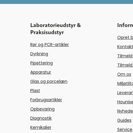
Laboratorieudstyr &
Infor
Praksisudstyr
Opret b
Rør og PCR-artikler
Kontakt
Dyrkning
Tilmeld
Pipettering
Tilmeld
Apparatur
Om os
Glas og porcelæn
Miljøtil
Plast
Levera
Forbrugsartikler
Hounise
Opbevaring
Nyhede
Diagnostik
Guides
Kemikalier
Service