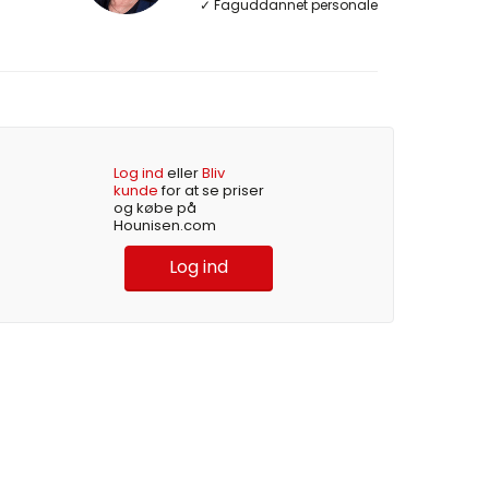
✓ Faguddannet personale
Log ind
eller
Bliv
kunde
for at se priser
og købe på
Hounisen.com
Log ind