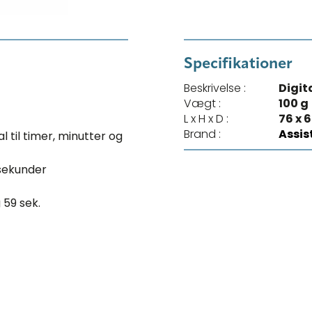
Specifikationer
Beskrivelse :
Digit
Vægt :
100 g
L x H x D :
76 x 
Brand :
Assis
l til timer, minutter og
 sekunder
 59 sek.