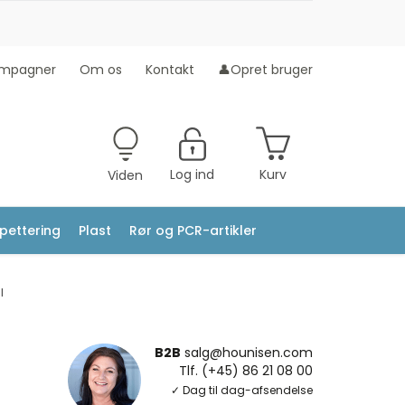
mpagner
Om os
Kontakt
👤Opret bruger
Log ind
Kurv
Viden
ipettering
Plast
Rør og PCR-artikler
l
B2B
salg@hounisen.com
Tlf. (+45) 86 21 08 00
✓ Dag til dag-afsendelse