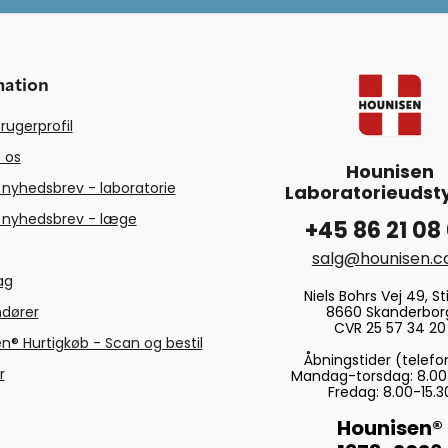
mation
rugerprofil
 os
Hounisen
 nyhedsbrev - laboratorie
Laboratorieudsty
 nyhedsbrev - læge
+45 86 21 08
salg@hounisen.
tag
Niels Bohrs Vej 49, Sti
8660 Skanderbor
ndører
CVR 25 57 34 20
n® Hurtigkøb - Scan og bestil
Åbningstider (telefo
r
Mandag-torsdag: 8.00
Fredag: 8.00-15.3
Hounisen®