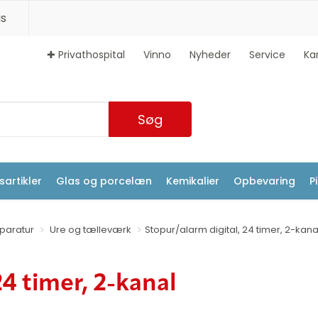
s
✚ Privathospital
Vinno
Nyheder
Service
Ka
Søg
artikler
Glas og porcelæn
Kemikalier
Opbevaring
P
aratur
Ure og tælleværk
Stopur/alarm digital, 24 timer, 2-kana
24 timer, 2-kanal