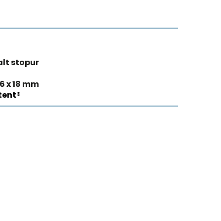
alt stopur
66 x 18 mm
tent®