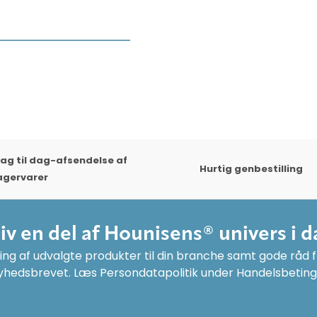
ag til dag-afsendelse af
Hurtig genbestilling
agervarer
liv en del af Hounisens® univers i d
ng af udvalgte produkter til din branche samt gode råd fr
yhedsbrevet. Læs Persondatapolitik under Handelsbeting