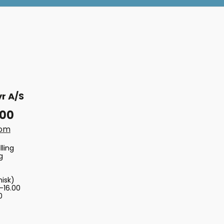
r A/S
 00
com
lling
g
nisk)
-16.00
0