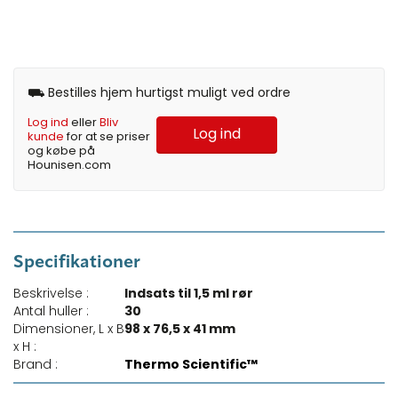
⛟ Bestilles hjem hurtigst muligt ved ordre
Log ind
eller
Bliv
Log ind
kunde
for at se priser
og købe på
Hounisen.com
Specifikationer
Beskrivelse :
Indsats til 1,5 ml rør
Antal huller :
30
Dimensioner, L x B
98 x 76,5 x 41 mm
x H :
Brand :
Thermo Scientific™