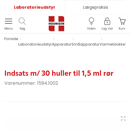
Laboratorieudstyr
Lægepraksis
Menu
Søg
Viden
Log ind
Kurv
Forside
Di
Laboratorieudstyr
Apparatur
Småapparatur
Varmeblokke
m
va
Indsats m/ 30 huller til 1,5 ml rør
Varenummer:
1594.1002