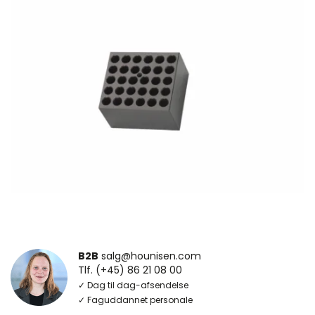
B2B
salg@hounisen.com
Tlf. (+45) 86 21 08 00
✓ Dag til dag-afsendelse
✓ Faguddannet personale