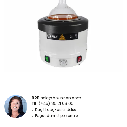
B2B
salg@hounisen.com
Tlf. (+45) 86 21 08 00
✓ Dag til dag-afsendelse
✓ Faguddannet personale