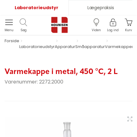
Laboratorieudstyr
Lægepraksis
Menu
Søg
Viden
Log ind
Kurv
Forside
Laboratorieudstyr
Apparatur
Småapparatur
Varmekapper
i
2 
Varmekappe i metal, 450 °C, 2 L
Varenummer:
2272.2000