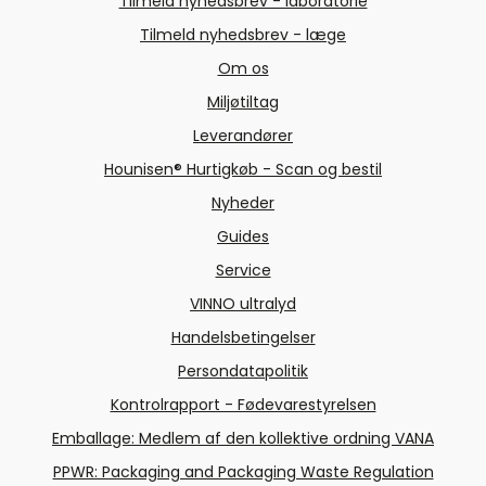
Tilmeld nyhedsbrev - laboratorie
Tilmeld nyhedsbrev - læge
Om os
Miljøtiltag
Leverandører
Hounisen® Hurtigkøb - Scan og bestil
Nyheder
Guides
Service
VINNO ultralyd
Handelsbetingelser
Persondatapolitik
Kontrolrapport - Fødevarestyrelsen
Emballage: Medlem af den kollektive ordning VANA
PPWR: Packaging and Packaging Waste Regulation