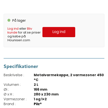
På lager
Log ind
eller
Bliv
Log ind
kunde
for at se priser
og købe på
Hounisen.com
Specifikationer
Beskrivelse :
Metalvarmekappe, 2 varmezoner 450
°C
Volumen :
2 L
Øi :
166 mm
Ø x H :
280 x 230 mm
Varmezoner :
1 og 1+2
Brand :
Pilz®