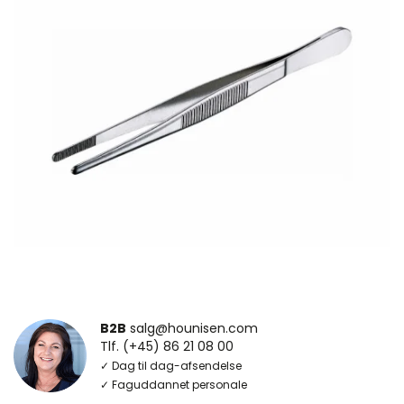
B2B
salg@hounisen.com
Tlf. (+45) 86 21 08 00
✓ Dag til dag-afsendelse
✓ Faguddannet personale