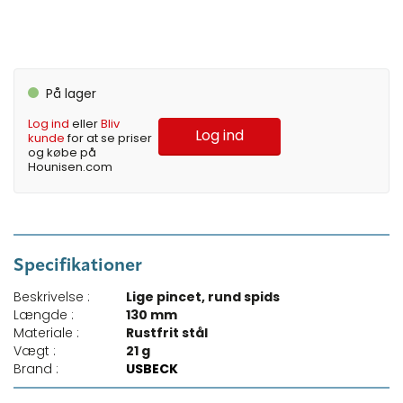
På lager
Log ind
eller
Bliv
Log ind
kunde
for at se priser
og købe på
Hounisen.com
Specifikationer
Beskrivelse :
Lige pincet, rund spids
Længde :
130 mm
Materiale :
Rustfrit stål
Vægt :
21 g
Brand :
USBECK