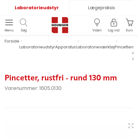
Laboratorieudstyr
Lægepraksis
Menu
Søg
Viden
Log ind
Kurv
Forside
Laboratorieudstyr
Apparatur
Laboratorieværktøj
Pincetter
rus
ru
m
Pincetter, rustfri - rund 130 mm
Varenummer:
1605.0130