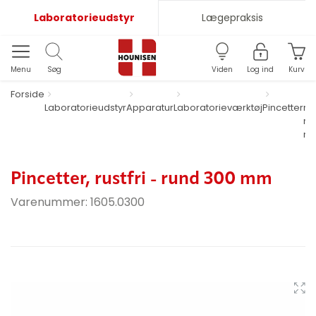
Laboratorieudstyr
Lægepraksis
Menu
Søg
Viden
Log ind
Kurv
Forside
Laboratorieudstyr
Apparatur
Laboratorieværktøj
Pincetter
rus
ru
m
Pincetter, rustfri - rund 300 mm
Varenummer:
1605.0300