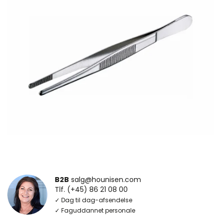
B2B
salg@hounisen.com
Tlf. (+45) 86 21 08 00
✓ Dag til dag-afsendelse
✓ Faguddannet personale