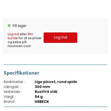
På lager
Log ind
eller
Bliv
Log ind
kunde
for at se priser
og købe på
Hounisen.com
Specifikationer
Beskrivelse :
Lige pincet, rund spids
Længde :
300 mm
Materiale :
Rustfrit stål
Vægt :
94 g
Brand :
USBECK