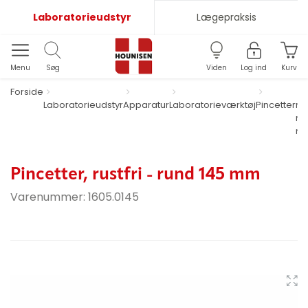
Laboratorieudstyr
Lægepraksis
Menu
Søg
Viden
Log ind
Kurv
Forside
Laboratorieudstyr
Apparatur
Laboratorieværktøj
Pincetter
rus
ru
m
Pincetter, rustfri - rund 145 mm
Varenummer:
1605.0145