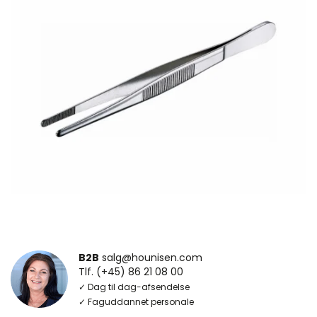
B2B
salg@hounisen.com
Tlf. (+45) 86 21 08 00
✓ Dag til dag-afsendelse
✓ Faguddannet personale