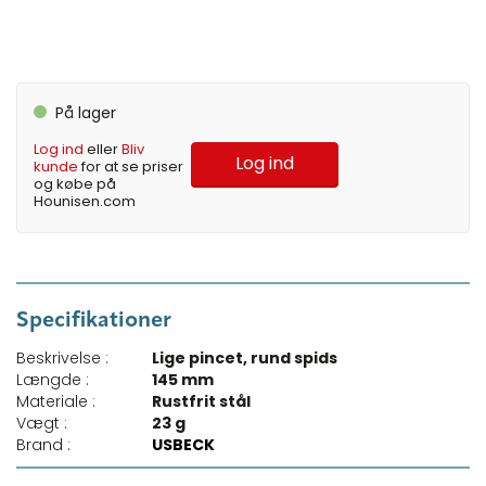
På lager
Log ind
eller
Bliv
Log ind
kunde
for at se priser
og købe på
Hounisen.com
Specifikationer
Beskrivelse :
Lige pincet, rund spids
Længde :
145 mm
Materiale :
Rustfrit stål
Vægt :
23 g
Brand :
USBECK