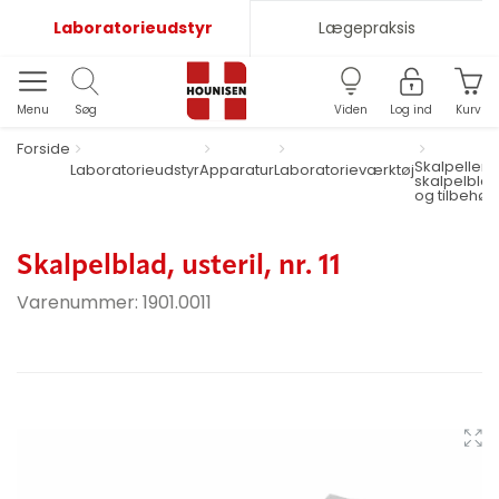
Laboratorieudstyr
Lægepraksis
Menu
Søg
Viden
Log ind
Kurv
Forside
Skalpeller,
Laboratorieudstyr
Apparatur
Laboratorieværktøj
skalpelbla
og tilbehør
Skalpelblad, usteril, nr. 11
Varenummer:
1901.0011