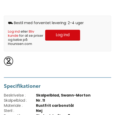
⛟ Bestil med forventet levering: 2-4 uger
Log ind
eller
Bliv
Log ind
kunde
for at se priser
og købe på
Hounisen.com
Specifikationer
Beskrivelse :
Skalpelblad, Swann-Morton
Skalpelblad :
Nr. 11
Materiale :
Rustfrit carbonstål
Steril :
Nej