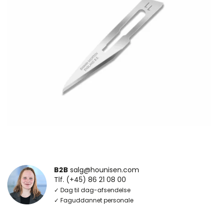
B2B
salg@hounisen.com
Tlf. (+45) 86 21 08 00
✓ Dag til dag-afsendelse
✓ Faguddannet personale