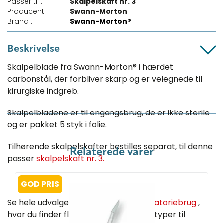
Passer til :
Skalpelskaft nr. 3
Producent :
Swann-Morton
Brand :
Swann-Morton®
Beskrivelse
Skalpelblade fra Swann-Morton® i hærdet
carbonstål, der forbliver skarp og er velegnede til
kirurgiske indgreb.
Skalpelbladene er til engangsbrug, de er ikke sterile
og er pakket 5 styk i folie.
Tilhørende skalpelskafter bestilles separat, til denne
Relaterede varer
passer
skalpelskaft nr. 3.
GOD PRIS
Se hele udvalget af
skalpeller til laboratoriebrug
,
hvor du finder flere størrelser og bladtyper til