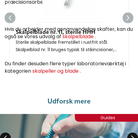
præcisionsarbejde.
Hvis du arbejder med genanvendelige skafter, kan du
Skalpelblade nr. 11, sterile HHH
også se vores udvalg af
skalpelblade
.
Sterile skalpelblade fremstillet i rustfrit stål.
Skalpelblad nr. 11 bruges typisk til stikincisioner,...
Du finder desuden flere typer laboratorieværktøj i
kategorien
skalpeller og blade
.
Udforsk mere
Guides