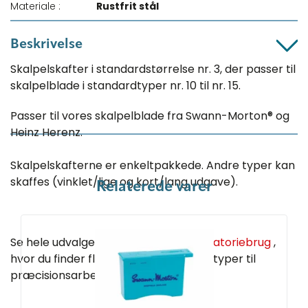
Materiale :
Rustfrit stål
Beskrivelse
Skalpelskafter i standardstørrelse nr. 3, der passer til
skalpelblade i standardtyper nr. 10 til nr. 15.
Passer til vores skalpelblade fra Swann-Morton® og
Heinz Herenz.
Skalpelskafterne er enkeltpakkede. Andre typer kan
skaffes (vinklet/lige og kort/lang udgave).
Relaterede varer
Se hele udvalget af
skalpeller til laboratoriebrug
,
hvor du finder flere størrelser og bladtyper til
præcisionsarbejde.