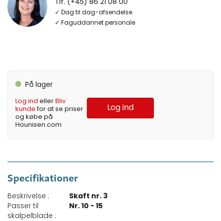
Tlf. (+45) 86 21 08 00
✓ Dag til dag-afsendelse
✓ Faguddannet personale
På lager
Log ind
eller
Bliv
Log ind
kunde
for at se priser
og købe på
Hounisen.com
Specifikationer
Beskrivelse :
Skaft nr. 3
Passer til
Nr. 10 - 15
skalpelblade :