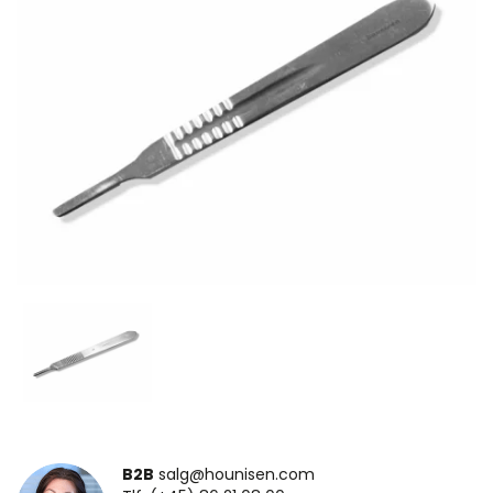
B2B
salg@hounisen.com