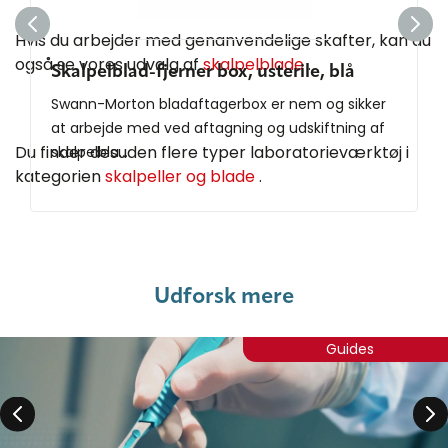
Hvis du arbejder med genanvendelige skafter, kan du
også se vores udvalg af
skalpelblade
.
Skalpelblad-fjerner box, usterile, blå
Swann-Morton bladaftagerbox er nem og sikker
at arbejde med ved aftagning og udskiftning af
Du finder desuden flere typer laboratorieværktøj i
skalpelbla...
kategorien
skalpeller og blade
.
Udforsk mere
Guides