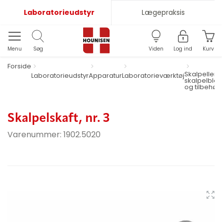
Laboratorieudstyr
Lægepraksis
Menu
Søg
Viden
Log ind
Kurv
Forside
Skalpeller,
Laboratorieudstyr
Apparatur
Laboratorieværktøj
skalpelbla
og tilbehør
Skalpelskaft, nr. 3
Varenummer:
1902.5020