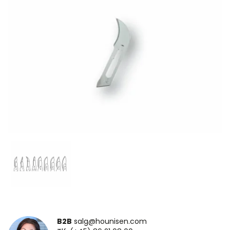
B2B
salg@hounisen.com