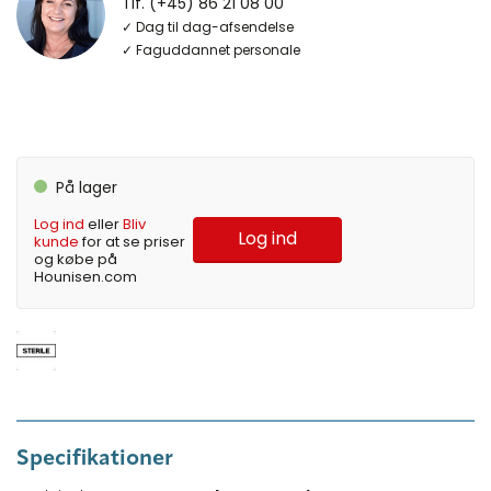
Tlf. (+45) 86 21 08 00
✓ Dag til dag-afsendelse
✓ Faguddannet personale
På lager
Log ind
eller
Bliv
Log ind
kunde
for at se priser
og købe på
Hounisen.com
Specifikationer