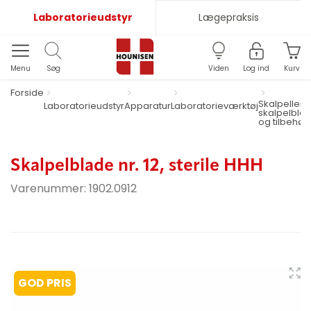
Laboratorieudstyr
Lægepraksis
Menu
Søg
Viden
Log ind
Kurv
Forside
Skalpeller,
Laboratorieudstyr
Apparatur
Laboratorieværktøj
skalpelbla
og tilbehør
Skalpelblade nr. 12, sterile HHH
Varenummer:
1902.0912
GOD PRIS