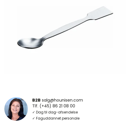
B2B
salg@hounisen.com
Tlf. (+45) 86 21 08 00
✓ Dag til dag-afsendelse
✓ Faguddannet personale