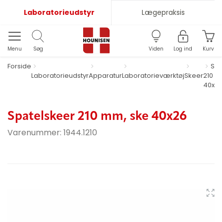
Laboratorieudstyr
Lægepraksis
Menu
Søg
Viden
Log ind
Kurv
Forside
Spa
Laboratorieudstyr
Apparatur
Laboratorieværktøj
Skeer
210 m
40x2
Spatelskeer 210 mm, ske 40x26
Varenummer:
1944.1210