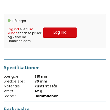
På lager
Log ind
eller
Bliv
Log ind
kunde
for at se priser
og købe på
Hounisen.com
Specifikationer
Længde :
210 mm
Bredde ske :
30 mm
Materiale :
Rustfrit stål
Vægt :
42 g
Brand :
Hammacher
Beskrivelse