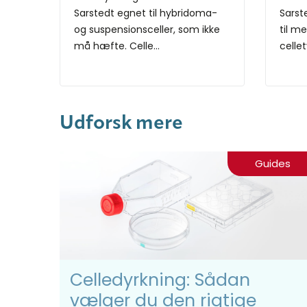
Sarstedt egnet til hybridoma-
Sarst
og suspensionsceller, som ikke
til m
må hæfte. Celle...
celle
Udforsk mere
Guides
Celledyrkning: Sådan
vælger du den rigtige