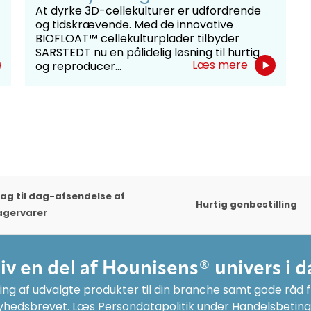
At dyrke 3D-cellekulturer er udfordrende
og tidskrævende. Med de innovative
BIOFLOAT™ cellekulturplader tilbyder
SARSTEDT nu en pålidelig løsning til hurtig
Læs mere
og reproducer...
ag til dag-afsendelse af
Hurtig genbestilling
agervarer
liv en del af Hounisens® univers i d
ng af udvalgte produkter til din branche samt gode råd fr
yhedsbrevet. Læs Persondatapolitik under Handelsbeting