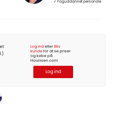
✓ Faguddannet personale
et
Log ind
eller
Bliv
kunde
for at se priser
l.)
og købe på
Hounisen.com
Log ind