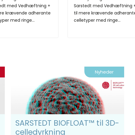
edt med Vedhæftning +
Sarstedt med Vedhæftning 
ere krævende adherante
til mere krævende adherant
typer med ringe...
celletyper med ringe...
Nyheder
SARSTEDT BIOFLOAT™ til 3D-
celledyrkning