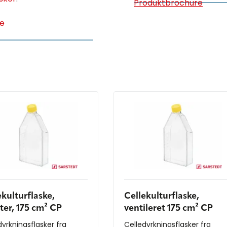
Produktbrochure
de
ekulturflaske,
Cellekulturflaske,
lter, 175 cm² CP
ventileret 175 cm² CP
dyrkningsflasker fra
Celledyrkningsflasker fra