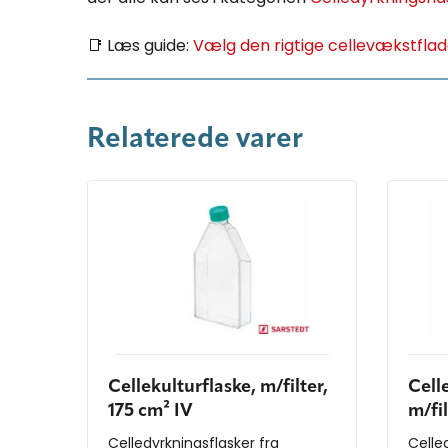
📑 Læs guide:
Vælg den rigtige cellevækstfla
Relaterede varer
Cellekulturflaske, m/filter,
Cell
175 cm² IV
m/fi
Celledyrkningsflasker fra
Celle