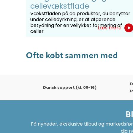
cellevækstflade
Vækstfladen på de produkter, du benytter
under celledyrkning, er af afgørende
betydning for en vellykket formering af
Læs mere
celler.
Ofte købt sammen med
D
Dansk support (kl. 08-16)
l
B
Få nyheder, eksklusive tilbud og markedsføri
dig n