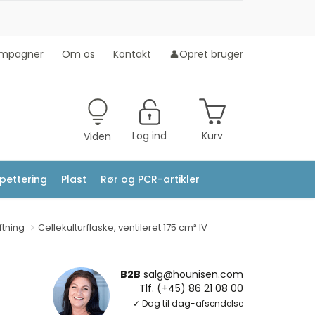
mpagner
Om os
Kontakt
👤Opret bruger
Log ind
Kurv
Viden
ipettering
Plast
Rør og PCR-artikler
ftning
Cellekulturflaske, ventileret 175 cm² IV
B2B
salg@hounisen.com
Tlf. (+45) 86 21 08 00
✓ Dag til dag-afsendelse