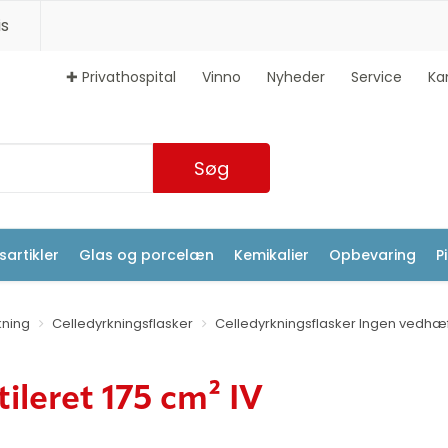
s
✚ Privathospital
Vinno
Nyheder
Service
Ka
Søg
artikler
Glas og porcelæn
Kemikalier
Opbevaring
P
kning
Celledyrkningsflasker
Celledyrkningsflasker Ingen vedhæ
tileret 175 cm² IV