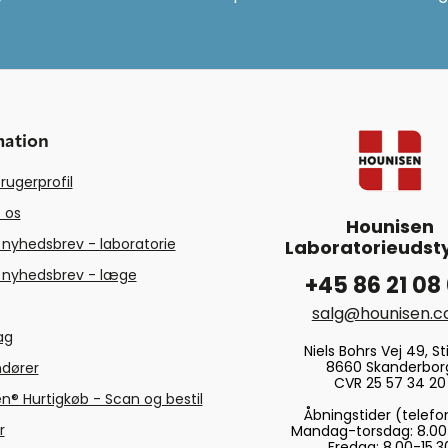
mation
rugerprofil
 os
Hounisen
 nyhedsbrev - laboratorie
Laboratorieudsty
 nyhedsbrev - læge
+45 86 21 08
salg@hounisen.
tag
Niels Bohrs Vej 49, Sti
8660 Skanderbor
ndører
CVR 25 57 34 20
n® Hurtigkøb - Scan og bestil
Åbningstider (telefo
r
Mandag-torsdag: 8.00
Fredag: 8.00-15.3