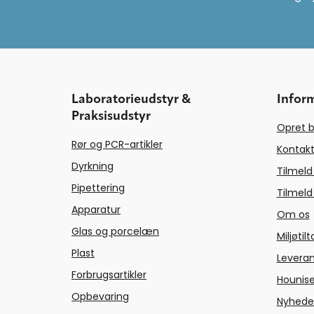
Laboratorieudstyr &
Infor
Praksisudstyr
Opret b
Rør og PCR-artikler
Kontakt
Dyrkning
Tilmeld
Pipettering
Tilmeld
Apparatur
Om os
Glas og porcelæn
Miljøtil
Plast
Levera
Forbrugsartikler
Hounise
Opbevaring
Nyhede