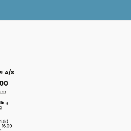
r A/S
 00
com
lling
g
nisk)
-16.00
0