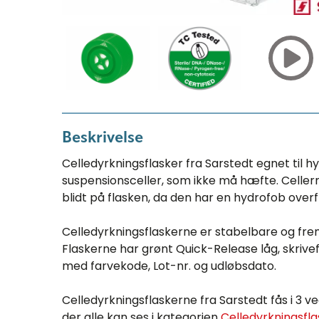
Beskrivelse
Celledyrkningsflasker fra Sarstedt egnet til 
suspensionsceller, som ikke må hæfte. Cellern
blidt på flasken, da den har en hydrofob overf
Celledyrkningsflaskerne er stabelbare og frems
Flaskerne har grønt Quick-Release låg, skrivef
med farvekode, Lot-nr. og udløbsdato.
Celledyrkningsflaskerne fra Sarstedt fås i 3 
der alle kan ses i kategorien
Celledyrkningsfla