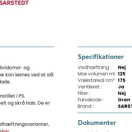
Specifikationer
Vedhæftning :
Nej
hybridoma- og
Max volumen ml :
125
e kan løsnes ved at slå
Vækstareal cm² :
175
lade.
Ventileret :
Ja
Filter :
Nej
tillet i PS.
Farvekode :
Grøn
elt og skrå hals. De er
Brand :
SARS
Dokumenter
vedhæftningsvarianter,
sker
.