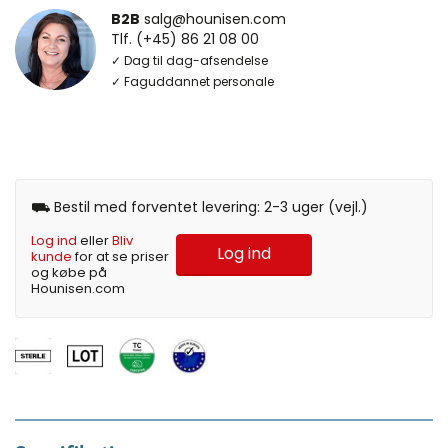
B2B
salg@hounisen.com
Tlf. (+45) 86 21 08 00
✓ Dag til dag-afsendelse
✓ Faguddannet personale
⛟ Bestil med forventet levering: 2-3 uger (vejl.)
Log ind
eller
Bliv
Log ind
kunde
for at se priser
og købe på
Hounisen.com