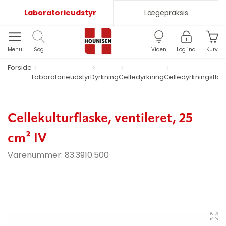
Laboratorieudstyr
Lægepraksis
Menu
Søg
Viden
Log ind
Kurv
Forside
Laboratorieudstyr
Dyrkning
Celledyrkning
Celledyrkningsflas
Cellekulturflaske, ventileret, 25
cm² IV
Varenummer:
83.3910.500