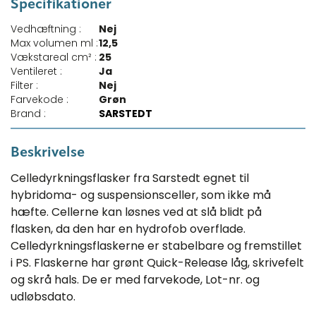
Specifikationer
Vedhæftning :
Nej
Max volumen ml :
12,5
Vækstareal cm² :
25
Ventileret :
Ja
Filter :
Nej
Farvekode :
Grøn
Brand :
SARSTEDT
Beskrivelse
Celledyrkningsflasker fra Sarstedt egnet til
hybridoma- og suspensionsceller, som ikke må
hæfte. Cellerne kan løsnes ved at slå blidt på
flasken, da den har en hydrofob overflade.
Celledyrkningsflaskerne er stabelbare og fremstillet
i PS. Flaskerne har grønt Quick-Release låg, skrivefelt
og skrå hals. De er med farvekode, Lot-nr. og
udløbsdato.